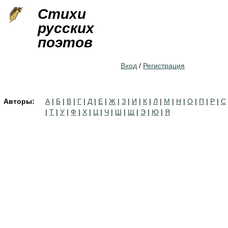
Jump to navigation
Стихи
русских
поэтов
Вход
/
Регистрация
Авторы:
А
|
Б
|
В
|
Г
|
Д
|
Е
|
Ж
|
З
|
И
|
К
|
Л
|
М
|
Н
|
О
|
П
|
Р
|
С
|
Т
|
У
|
Ф
|
Х
|
Ц
|
Ч
|
Ш
|
Щ
|
Э
|
Ю
|
Я