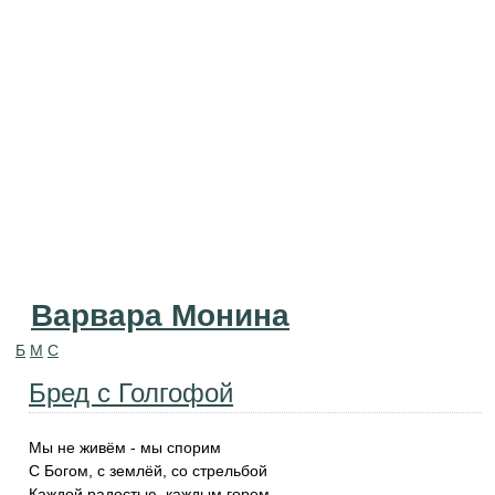
Варвара Монина
Б
М
С
Бред с Голгофой
Мы не живём - мы спорим
С Богом, с землёй, со стрельбой
Каждой радостью, каждым горем,