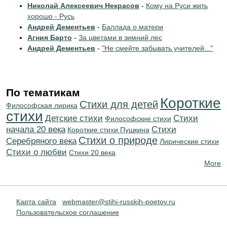
Николай Алексеевич Некрасов
-
Кому на Руси жить
хорошо - Русь
Андрей Дементьев
-
Баллада о матери
Агния Барто
-
За цветами в зимний лес
Андрей Дементьев
-
"Не смейте забывать учителей..."
По тематикам
Короткие
Стихи для детей
Философская лирика
стихи
Детские стихи
Cтихи
Философские стихи
начала 20 века
Cтихи
Короткие стихи Пушкина
Стихи о природе
Серебряного века
Лирические стихи
Стихи о любви
Стихи 20 века
More
Карта сайта
webmaster@stihi-russkih-poetov.ru
Пользовательское соглашение