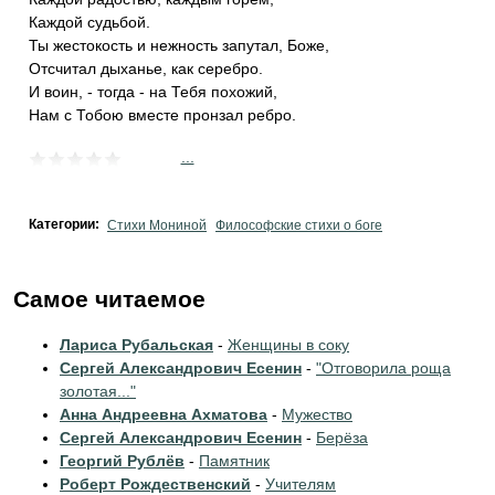
Каждой судьбой.
Ты жестокость и нежность запутал, Боже,
Отсчитал дыханье, как серебро.
И воин, - тогда - на Тебя похожий,
Нам с Тобою вместе пронзал ребро.
...
Категории:
Стихи Мониной
Философские стихи о боге
Самое читаемое
Лариса Рубальская
-
Женщины в соку
Сергей Александрович Есенин
-
"Отговорила роща
золотая..."
Анна Андреевна Ахматова
-
Мужество
Сергей Александрович Есенин
-
Берёза
Георгий Рублёв
-
Памятник
Роберт Рождественский
-
Учителям