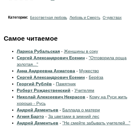
Категории:
Безответная любовь
Любовь и Смерть
О чувствах
Самое читаемое
Лариса Рубальская
-
Женщины в соку
Сергей Александрович Есенин
-
"Отговорила роща
золотая..."
Анна Андреевна Ахматова
-
Мужество
Сергей Александрович Есенин
-
Берёза
Георгий Рублёв
-
Памятник
Роберт Рождественский
-
Учителям
Николай Алексеевич Некрасов
-
Кому на Руси жить
хорошо - Русь
Андрей Дементьев
-
Баллада о матери
Агния Барто
-
За цветами в зимний лес
Андрей Дементьев
-
"Не смейте забывать учителей..."