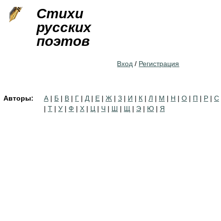
Jump to navigation
Стихи
русских
поэтов
Вход
/
Регистрация
Авторы:
А
|
Б
|
В
|
Г
|
Д
|
Е
|
Ж
|
З
|
И
|
К
|
Л
|
М
|
Н
|
О
|
П
|
Р
|
С
|
Т
|
У
|
Ф
|
Х
|
Ц
|
Ч
|
Ш
|
Щ
|
Э
|
Ю
|
Я