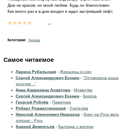
Дом не красив, но мной любим. Будь он благословен.
Как много раз я в дом входил и ждал застрявший лифт.
...
Категории:
Лирика
Самое читаемое
Лариса Рубальская
-
Женщины в соку
Сергей Александрович Есенин
-
"Отговорила роща
золотая..."
Анна Андреевна Ахматова
-
Мужество
Сергей Александрович Есенин
-
Берёза
Георгий Рублёв
-
Памятник
Роберт Рождественский
-
Учителям
Николай Алексеевич Некрасов
-
Кому на Руси жить
хорошо - Русь
Андрей Дементьев
-
Баллада о матери