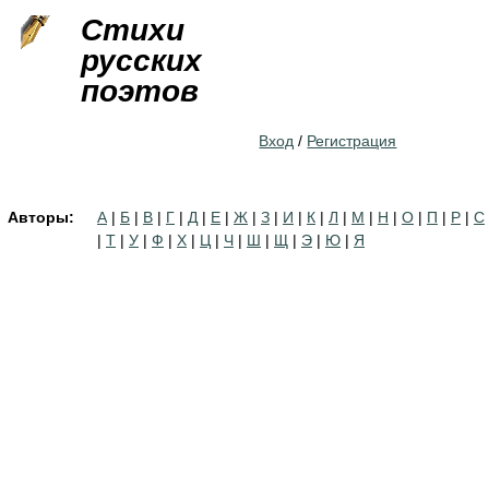
Jump to navigation
Стихи
русских
поэтов
Вход
/
Регистрация
Авторы:
А
|
Б
|
В
|
Г
|
Д
|
Е
|
Ж
|
З
|
И
|
К
|
Л
|
М
|
Н
|
О
|
П
|
Р
|
С
|
Т
|
У
|
Ф
|
Х
|
Ц
|
Ч
|
Ш
|
Щ
|
Э
|
Ю
|
Я