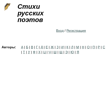
Jump to navigation
Стихи
русских
поэтов
Вход
/
Регистрация
Авторы:
А
|
Б
|
В
|
Г
|
Д
|
Е
|
Ж
|
З
|
И
|
К
|
Л
|
М
|
Н
|
О
|
П
|
Р
|
С
|
Т
|
У
|
Ф
|
Х
|
Ц
|
Ч
|
Ш
|
Щ
|
Э
|
Ю
|
Я