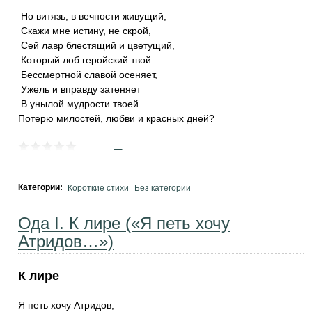
‎ Но витязь, в вечности живущий,
‎ Скажи мне истину, не скрой,
‎ Сей лавр блестящий и цветущий,
‎ Который лоб геройский твой
‎ Бессмертной славой осеняет,
‎ Ужель и вправду затеняет
‎ В унылой мудрости твоей
Потерю милостей, любви и красных дней?
...
Категории:
Короткие стихи
Без категории
Ода I. К лире («Я петь хочу
Атридов…»)
К лире
Я петь хочу Атридов,