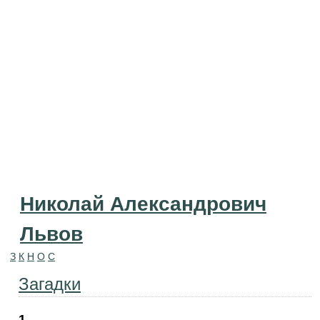
Николай Александрович
Львов
З
К
Н
О
С
Загадки
1