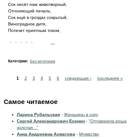
Сок несёт нам животворный,
Отгоняющий печаль;
Сок ещё в гроздах сокрытый,
Виноградное дитя,
Потечет приятным током,
...
Категории:
Без категории
Pages
1
2
3
4
5
6
следующая ›
последняя »
Самое читаемое
Лариса Рубальская
-
Женщины в соку
Сергей Александрович Есенин
-
"Отговорила роща
золотая..."
Анна Андреевна Ахматова
-
Мужество