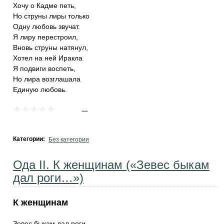
Хочу о Кадме петь,
Но струны лиры только
Одну любовь звучат.
Я лиру перестроил,
Вновь струны натянул,
Хотел на ней Иракла
Я подвиги воспеть,
Но лира возглашала
Единую любовь.
...
Категории:
Без категории
Ода II. К женщинам («Зевес быкам
дал роги…»)
К женщинам
Зевес быкам дал роги,