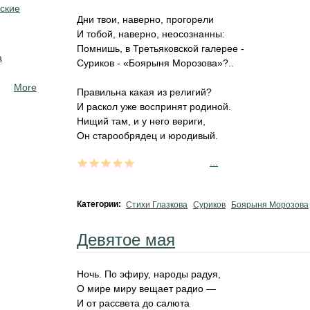
ские
Дни твои, наверно, прогорели
И тобой, наверно, неосознанны:
Помнишь, в Третьяковской галерее -
а
Суриков - «Боярыня Морозова»?..
More
Правильна какая из религий?
И раскол уже воспринят родиной.
Нищий там, и у него вериги,
Он старообрядец и юродивый.
...
Категории:
Стихи Глазкова
Суриков
Боярыня Морозова
Девятое мая
Ночь. По эфиру, народы радуя,
О мире миру вещает радио —
И от рассвета до салюта