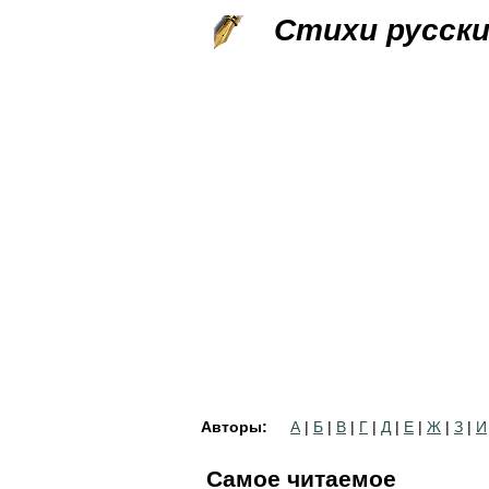
Стихи русск
Авторы:
А
|
Б
|
В
|
Г
|
Д
|
Е
|
Ж
|
З
|
И
Самое читаемое