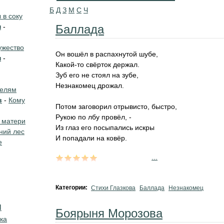
Б
Д
З
М
С
Ч
в соку
н
-
Баллада
жество
Он вошёл в распахнутой шубе,
н
-
Какой-то свёрток держал.
Зуб его не стоял на зубе,
Незнакомец дрожал.
телям
в
-
Кому
Потом заговорил отрывисто, быстро,
Рукою по лбу провёл, -
 матери
Из глаз его посыпались искры
ний лес
И попадали на ковёр.
е
...
Категории:
Стихи Глазкова
Баллада
Незнакомец
я
Боярыня Морозова
ка