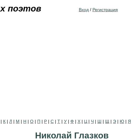
Jump to navigation
их поэтов
Вход
/
Регистрация
|
К
|
Л
|
М
|
Н
|
О
|
П
|
Р
|
С
|
Т
|
У
|
Ф
|
Х
|
Ц
|
Ч
|
Ш
|
Щ
|
Э
|
Ю
|
Я
Николай Глазков