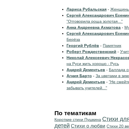
Лариса Рубальская
-
Женщины 
Сергей Александрович Есени
"Отговорила роща золотая..."
Анна Андреевна Ахматова
-
Му
Сергей Александрович Есени
Берёза
Георгий Рублёв
-
Памятник
Роберт Рождественский
-
Учи
Николай Алексеевич Некрасо
на Руси жить хорошо - Русь
Андрей Дементьев
-
Баллада о
Агния Барто
-
За цветами в зим
Андрей Дементьев
-
"Не смейт
забывать учителей..."
По тематикам
Стихи дл
Короткие стихи Пушкина
детей
Стихи о любви
Стихи 20 ве