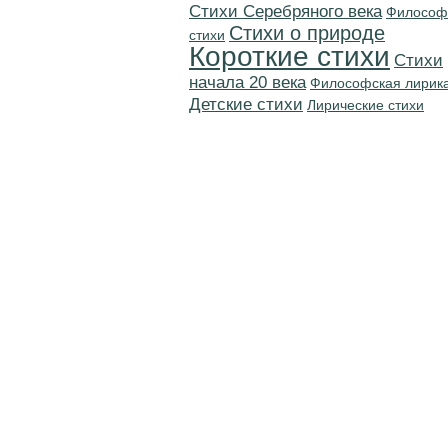
Cтихи Серебряного века
Философ
Стихи о природе
стихи
Короткие стихи
Cтихи
начала 20 века
Философская лирик
Детские стихи
Лирические стихи