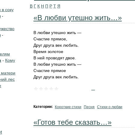
В
Г
К
Н
П
Р
Т
Я
в соку
н
-
«В любви утешно жить…»
жество
‎В любви утешно жить —
н
-
‎Счастие прямое,
‎Друг друга век любить.
‎Время золотое
телям
В ней проводят двое.
в
-
Кому
В любви утешно жить —
‎Счастие прямое
 матери
Друг друга век любить.
ний лес
е
...
Категории:
Короткие стихи
Песня
Стихи о любви
«Готов тебе сказать…»
и