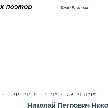
Jump to navigation
их поэтов
Вход
/
Регистрация
|
К
|
Л
|
М
|
Н
|
О
|
П
|
Р
|
С
|
Т
|
У
|
Ф
|
Х
|
Ц
|
Ч
|
Ш
|
Щ
|
Э
|
Ю
|
Я
Николай Петрович Ник