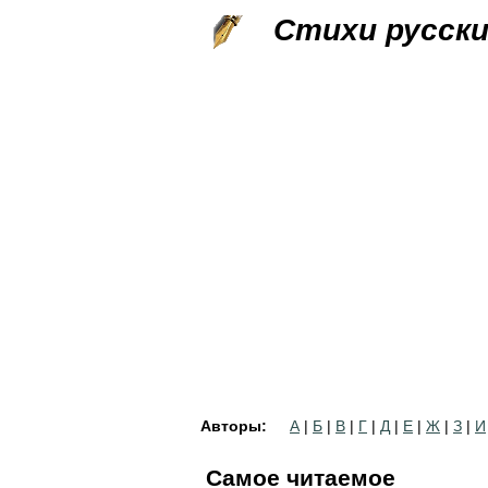
Стихи русск
Авторы:
А
|
Б
|
В
|
Г
|
Д
|
Е
|
Ж
|
З
|
И
Самое читаемое