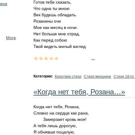
Готов тебе сказать,
кина
Что одна ты мною
Век будешь обладать.
Розанины очи
Мне как месяц в ночи.
Нет больше мне отрад,
More
Как перед собою
Твой видеть милый взгляд.
...
Категории:
Короткие стихи
Стихи женщине
Стихи 18-го
«Когда нет тебя, Розана…»
Когда нет тебя, Розана,
Словно на сердце как рана,
Замерзает кровь моя!
А тебя лишь дорогую,
Я обнявши поцалую,