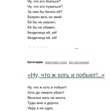
Ну, что его бояться?
Ну, что его пужаться?
За чем бы бегать ей?
Боярин вить не змей:
Её бы не ужалил,
Её бы не убавил,
Безделица ей, ей!
Безделица ей, ей!
...
Категории:
Короткие стихи
Без категории
«Ну, что ж хоть и побьют!..»
Ну, что ж хоть и побьют!
Хоть до смерти убьют!
Веселья жить не многа,
Туды мне и дорога.
Умру я не один,