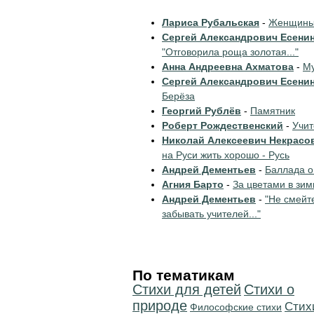
Лариса Рубальская
-
Женщины 
Сергей Александрович Есени
"Отговорила роща золотая..."
Анна Андреевна Ахматова
-
Му
Сергей Александрович Есени
Берёза
Георгий Рублёв
-
Памятник
Роберт Рождественский
-
Учи
Николай Алексеевич Некрасо
на Руси жить хорошо - Русь
Андрей Дементьев
-
Баллада о
Агния Барто
-
За цветами в зим
Андрей Дементьев
-
"Не смейт
забывать учителей..."
По тематикам
Стихи для детей
Стихи о
природе
Cтих
Философские стихи