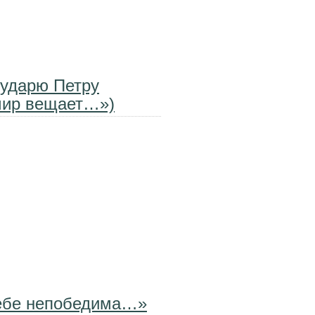
сударю Петру
 мир вещает…»)
тебе непобедима…»