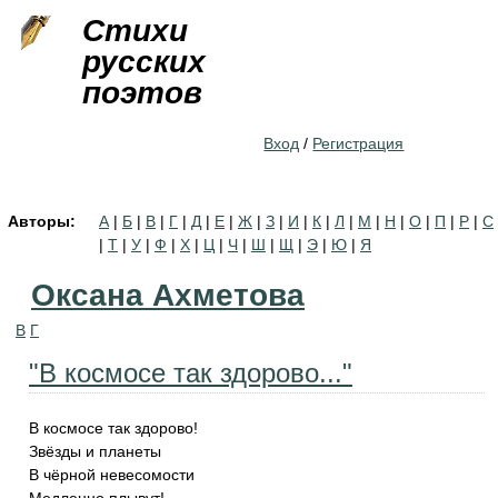
Jump to navigation
Стихи
русских
поэтов
Вход
/
Регистрация
Авторы:
А
|
Б
|
В
|
Г
|
Д
|
Е
|
Ж
|
З
|
И
|
К
|
Л
|
М
|
Н
|
О
|
П
|
Р
|
С
|
Т
|
У
|
Ф
|
Х
|
Ц
|
Ч
|
Ш
|
Щ
|
Э
|
Ю
|
Я
Оксана Ахметова
В
Г
"В космосе так здорово..."
В космосе так здорово!
Звёзды и планеты
В чёрной невесомости