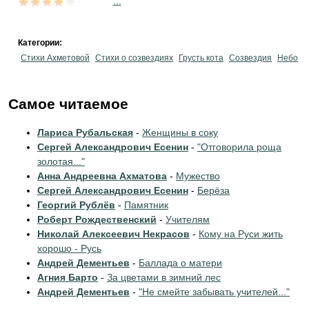
...
Категории:
Стихи Ахметовой
Стихи о созвездиях
Грусть кота
Созвездия
Небо
Самое читаемое
Лариса Рубальская
-
Женщины в соку
Сергей Александрович Есенин
-
"Отговорила роща
золотая..."
Анна Андреевна Ахматова
-
Мужество
Сергей Александрович Есенин
-
Берёза
Георгий Рублёв
-
Памятник
Роберт Рождественский
-
Учителям
Николай Алексеевич Некрасов
-
Кому на Руси жить
хорошо - Русь
Андрей Дементьев
-
Баллада о матери
Агния Барто
-
За цветами в зимний лес
Андрей Дементьев
-
"Не смейте забывать учителей..."