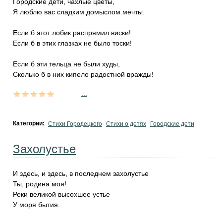
Городские дети, чахлые цветы,
Я люблю вас сладким домыслом мечты.
Если б этот лобик распрямил виски!
Если б в этих глазках не было тоски!
Если б эти тельца не были худы,
Сколько б в них кипело радостной вражды!
...
Категории:
Стихи Городецкого
Стихи о детях
Городские дети
Захолустье
И здесь, и здесь, в последнем захолустье
Ты, родина моя!
Реки великой высохшее устье
У моря бытия.