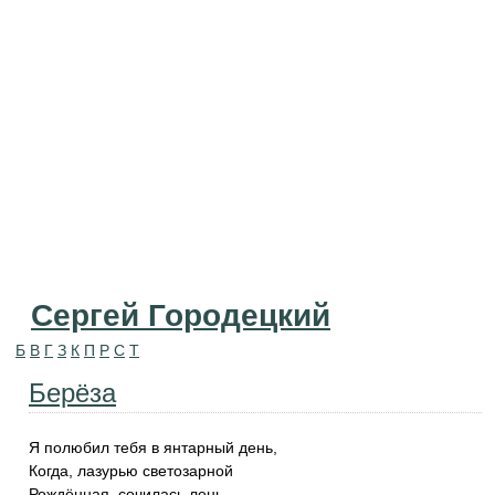
Сергей Городецкий
Б
В
Г
З
К
П
Р
С
Т
Берёза
Я полюбил тебя в янтарный день,
Когда, лазурью светозарной
Рождённая, сочилась лень