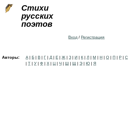
Jump to navigation
Стихи
русских
поэтов
Вход
/
Регистрация
Авторы:
А
|
Б
|
В
|
Г
|
Д
|
Е
|
Ж
|
З
|
И
|
К
|
Л
|
М
|
Н
|
О
|
П
|
Р
|
С
|
Т
|
У
|
Ф
|
Х
|
Ц
|
Ч
|
Ш
|
Щ
|
Э
|
Ю
|
Я