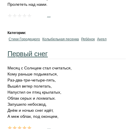
Пролететь над нами.
...
Категории:
Стихи Городецкого
Колыбельная песенка
Ребёнок
Ангел
Первый снег
Месяц с Солнцем стал считаться,
Кому раньше подыматься,
Раз-два-три-четыре-пять,
Вышёл ветер полетать,
Напустил он птиц крылатых,
Облак серых и лохматых.
Запушило небосвод,
Днём и ночью снег идёт,
А меж облак, под оконцем,
...