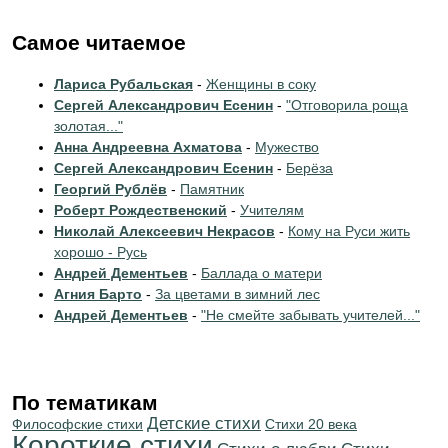
Самое читаемое
Лариса Рубальская
-
Женщины в соку
Сергей Александрович Есенин
-
"Отговорила роща
золотая..."
Анна Андреевна Ахматова
-
Мужество
Сергей Александрович Есенин
-
Берёза
Георгий Рублёв
-
Памятник
Роберт Рождественский
-
Учителям
Николай Алексеевич Некрасов
-
Кому на Руси жить
хорошо - Русь
Андрей Дементьев
-
Баллада о матери
Агния Барто
-
За цветами в зимний лес
Андрей Дементьев
-
"Не смейте забывать учителей..."
По тематикам
Детские стихи
Философские стихи
Стихи 20 века
Короткие стихи