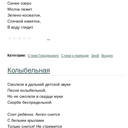
Синее озеро
Молча лежит.
Зелено-косматое,
Спячкой измятое,
В воду глядит.
...
Категории:
Стихи Городецкого
Стихи о природе
Зной
Воздух
Колыбельная
Смолкли в дальней детской звуки
Песни колыбельной,
Но не смолкли в сердце муки
Скорби беспредельной.
Спит ребёнок. Ангел снится
С белыми крылами.
Только снится! Не стремится