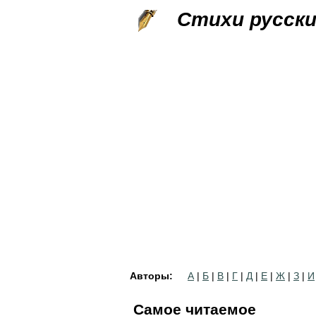
Стихи русск
Авторы:
А
|
Б
|
В
|
Г
|
Д
|
Е
|
Ж
|
З
|
И
Самое читаемое