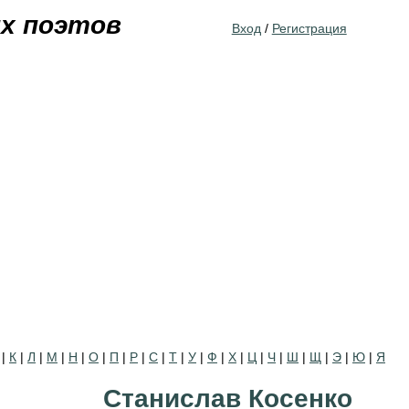
Jump to navigation
их поэтов
Вход
/
Регистрация
|
К
|
Л
|
М
|
Н
|
О
|
П
|
Р
|
С
|
Т
|
У
|
Ф
|
Х
|
Ц
|
Ч
|
Ш
|
Щ
|
Э
|
Ю
|
Я
Станислав Косенко