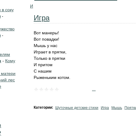
И
в соку
н
-
Игра
жество
Вот манеры!
н
-
Вот повадки!
Мышь у нас
Играет в прятки,
телям
Только в прятки
в
-
Кому
И притом
С нашим
 матери
Рыженьким котом.
ний лес
е
...
Категории:
Шуточные детские стихи
Игра
Мышь
Прятк
и
е