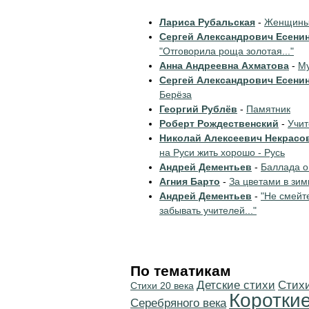
Лариса Рубальская
-
Женщины 
Сергей Александрович Есени
"Отговорила роща золотая..."
Анна Андреевна Ахматова
-
Му
Сергей Александрович Есени
Берёза
Георгий Рублёв
-
Памятник
Роберт Рождественский
-
Учи
Николай Алексеевич Некрасо
на Руси жить хорошо - Русь
Андрей Дементьев
-
Баллада о
Агния Барто
-
За цветами в зим
Андрей Дементьев
-
"Не смейт
забывать учителей..."
По тематикам
Детские стихи
Cтих
Стихи 20 века
Коротки
Серебряного века