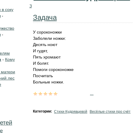
З
в соку
н
-
Задача
жество
У сороконожки
н
-
Заболели ножки:
Десять ноют
И гудят,
телям
Пять хромают
в
-
Кому
И болят.
Помоги сороконожке
 матери
Посчитать
ний лес
Больные ножки.
е
...
Категории:
Стихи Кудрявцевой
Весёлые стихи про счёт
етей
е