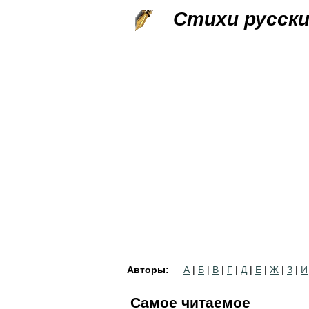
Стихи русск
Авторы:
А
|
Б
|
В
|
Г
|
Д
|
Е
|
Ж
|
З
|
И
Самое читаемое