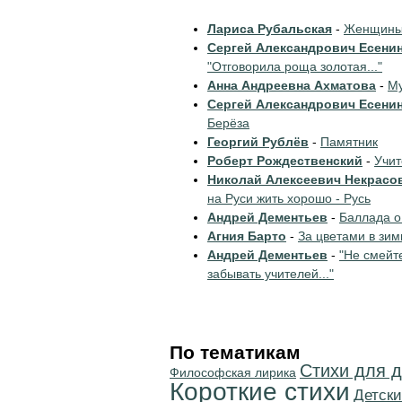
Лариса Рубальская
-
Женщины 
Сергей Александрович Есени
"Отговорила роща золотая..."
Анна Андреевна Ахматова
-
Му
Сергей Александрович Есени
Берёза
Георгий Рублёв
-
Памятник
Роберт Рождественский
-
Учи
Николай Алексеевич Некрасо
на Руси жить хорошо - Русь
Андрей Дементьев
-
Баллада о
Агния Барто
-
За цветами в зим
Андрей Дементьев
-
"Не смейт
забывать учителей..."
По тематикам
Стихи для д
Философская лирика
Короткие стихи
Детски