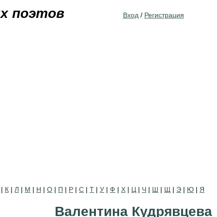
Jump to navigation
их поэтов
Вход
/
Регистрация
|
К
|
Л
|
М
|
Н
|
О
|
П
|
Р
|
С
|
Т
|
У
|
Ф
|
Х
|
Ц
|
Ч
|
Ш
|
Щ
|
Э
|
Ю
|
Я
Валентина Кудрявцева