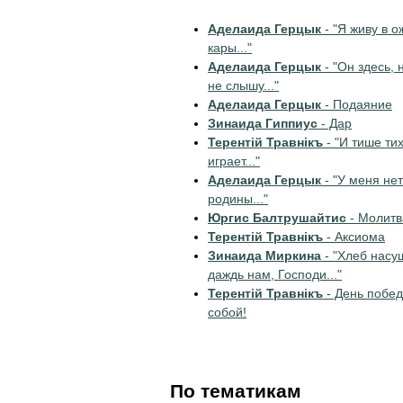
Аделаида Герцык
- "Я живу в 
кары..."
Аделаида Герцык
- "Он здесь, 
не слышу..."
Аделаида Герцык
- Подаяние
Зинаида Гиппиус
- Дар
Терентiй Травнiкъ
- "И тише ти
играет..."
Аделаида Герцык
- "У меня нет
родины..."
Юргис Балтрушайтис
- Молитв
Терентiй Травнiкъ
- Аксиома
Зинаида Миркина
- "Хлеб нас
даждь нам, Господи..."
Терентiй Травнiкъ
- День побед
собой!
По тематикам