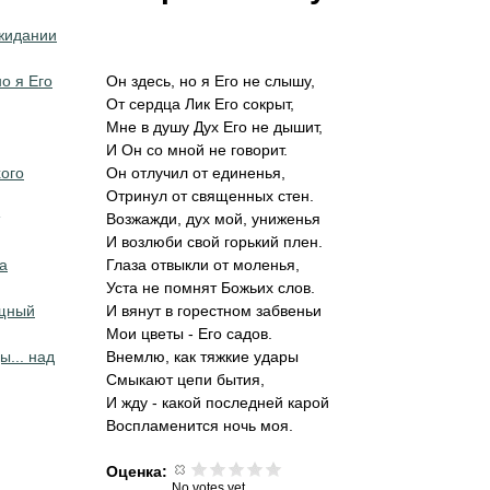
ожидании
но я Его
Он здесь, но я Его не слышу,
От сердца Лик Его сокрыт,
Мне в душу Дух Его не дышит,
И Он со мной не говорит.
хого
Он отлучил от единенья,
Отринул от священных стен.
Возжажди, дух мой, униженья
И возлюби свой горький плен.
а
Глаза отвыкли от моленья,
Уста не помнят Божьих слов.
ущный
И вянут в горестном забвеньи
Мои цветы - Его садов.
ы... над
Внемлю, как тяжкие удары
Смыкают цепи бытия,
И жду - какой последней карой
Воспламенится ночь моя.
Оценка:
No votes yet