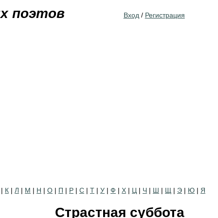
Jump to navigation
их поэтов
Вход
/
Регистрация
|
К
|
Л
|
М
|
Н
|
О
|
П
|
Р
|
С
|
Т
|
У
|
Ф
|
Х
|
Ц
|
Ч
|
Ш
|
Щ
|
Э
|
Ю
|
Я
Страстная суббота