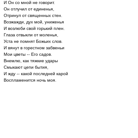
И Он со мной не говорит.
Он отлучил от единенья,
Отринул от священных стен.
Возжажди, дух мой, униженья
И возлюби свой горький плен.
Глаза отвыкли от моленья,
Уста не помнят Божьих слов.
И вянут в горестном забвеньи
Мои цветы -- Его садов.
Внемлю, как тяжкие удары
Смыкают цепи бытия,
И жду -- какой последней карой
Воспламенится ночь моя.