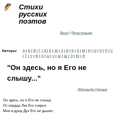
Jump to navigation
Стихи
русских
поэтов
Вход
/
Регистрация
Авторы:
А
|
Б
|
В
|
Г
|
Д
|
Е
|
Ж
|
З
|
И
|
К
|
Л
|
М
|
Н
|
О
|
П
|
Р
|
С
|
Т
|
У
|
Ф
|
Х
|
Ц
|
Ч
|
Ш
|
Щ
|
Э
|
Ю
|
Я
"Он здесь, но я Его не
слышу..."
Аделаида Герцык
Он здесь, но я Его не слышу,
От сердца Лик Его сокрыт,
Мне в душу Дух Его не дышит,