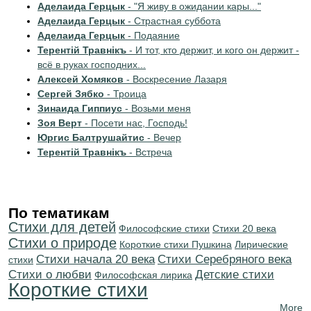
Аделаида Герцык
- "Я живу в ожидании кары..."
Аделаида Герцык
- Страстная суббота
Аделаида Герцык
- Подаяние
Терентiй Травнiкъ
- И тот, кто держит, и кого он держит -
всё в руках господних...
Алексей Хомяков
- Воскресение Лазаря
Сергей Зябко
- Троица
Зинаида Гиппиус
- Возьми меня
Зоя Верт
- Посети нас, Господь!
Юргис Балтрушайтис
- Вечер
Терентiй Травнiкъ
- Встреча
По тематикам
Стихи для детей
Философские стихи
Стихи 20 века
Стихи о природе
Короткие стихи Пушкина
Лирические
Cтихи начала 20 века
Cтихи Серебряного века
стихи
Стихи о любви
Детские стихи
Философская лирика
Короткие стихи
More