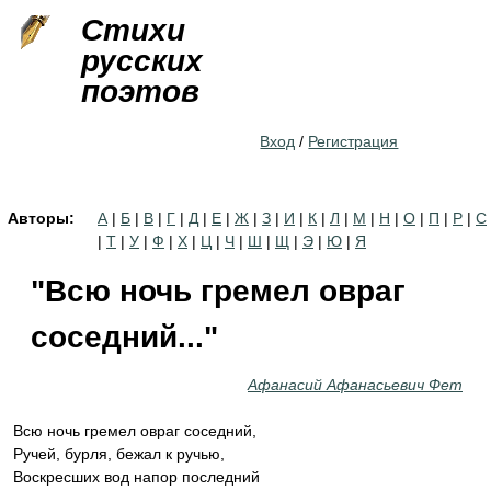
Jump to navigation
Стихи
русских
поэтов
Вход
/
Регистрация
Авторы:
А
|
Б
|
В
|
Г
|
Д
|
Е
|
Ж
|
З
|
И
|
К
|
Л
|
М
|
Н
|
О
|
П
|
Р
|
С
|
Т
|
У
|
Ф
|
Х
|
Ц
|
Ч
|
Ш
|
Щ
|
Э
|
Ю
|
Я
"Всю ночь гремел овраг
соседний..."
Афанасий Афанасьевич Фет
Всю ночь гремел овраг соседний,
Ручей, бурля, бежал к ручью,
Воскресших вод напор последний