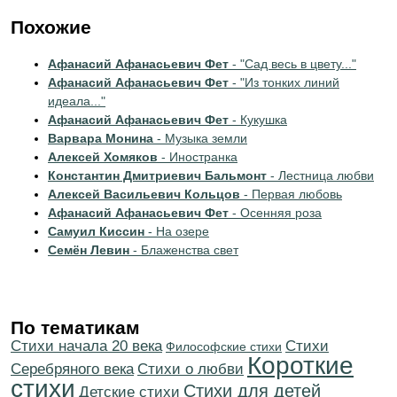
Похожие
Афанасий Афанасьевич Фет
- "Сад весь в цвету..."
Афанасий Афанасьевич Фет
- "Из тонких линий
идеала..."
Афанасий Афанасьевич Фет
- Кукушка
Варвара Монина
- Музыка земли
Алексей Хомяков
- Иностранка
Константин Дмитриевич Бальмонт
- Лестница любви
Алексей Васильевич Кольцов
- Первая любовь
Афанасий Афанасьевич Фет
- Осенняя роза
Самуил Киссин
- На озере
Семён Левин
- Блаженства свет
По тематикам
Cтихи начала 20 века
Cтихи
Философские стихи
Короткие
Серебряного века
Стихи о любви
стихи
Стихи для детей
Детские стихи