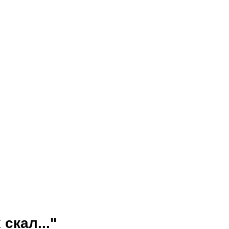
скал..."