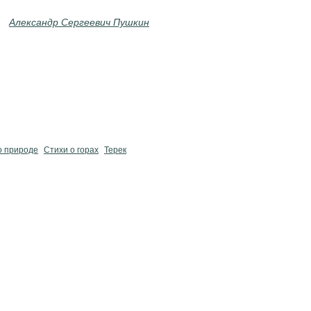
Александр Сергеевич Пушкин
о природе
Стихи о горах
Терек