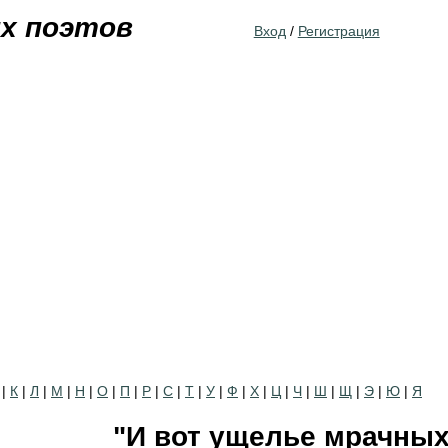
Jump to navigation
их поэтов
Вход
/
Регистрация
|
К
|
Л
|
М
|
Н
|
О
|
П
|
Р
|
С
|
Т
|
У
|
Ф
|
Х
|
Ц
|
Ч
|
Ш
|
Щ
|
Э
|
Ю
|
Я
"И вот ущелье мрачных 