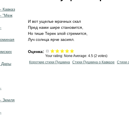
- Кавказ
- "Меж
И вот ущелье мрачных скал
-
Пред нами шире становится,
Но тише Терек злой стремится,
поминая
Луч солнца ярче засиял.
ымских
Оценка:
Your rating:
None
Average:
4.5
(
2
votes)
Короткие стихи Пушкина
Стихи Пушкина о Кавказе
Стихи 
 Дары
-
- Земля
-