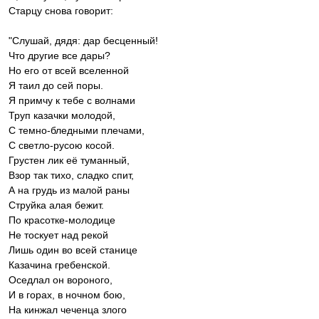
Старцу снова говорит:
"Слушай, дядя: дар бесценный!
Что другие все дары?
Но его от всей вселенной
Я таил до сей поры.
Я примчу к тебе с волнами
Труп казачки молодой,
С темно-бледными плечами,
С светло-русою косой.
Грустен лик её туманный,
Взор так тихо, сладко спит,
А на грудь из малой раны
Струйка алая бежит.
По красотке-молодице
Не тоскует над рекой
Лишь один во всей станице
Казачина гребенской.
Оседлал он вороного,
И в горах, в ночном бою,
На кинжал чеченца злого