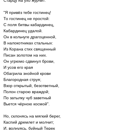
Старцу на ухо журчит:
"Я привёз тебе гостинец!
То гостинец не простой:
С поля битвы кабардинец,
Кабардинец удалой.
Он в кольчуге драгоценной,
В налокотниках стальных:
Из Корана стих священный
Писан золотом на них.
Он угрюмо сдвинул брови,
И усов его края
Обагрила знойной крови
Благородная струя;
Взор открытый, безответный,
Полон старою враждой;
По затылку чуб заветный
Вьется чёрною космой".
Но, склонясь на мягкий берег,
Каспий дремлет и молчит;
И, волнуясь, буйный Терек