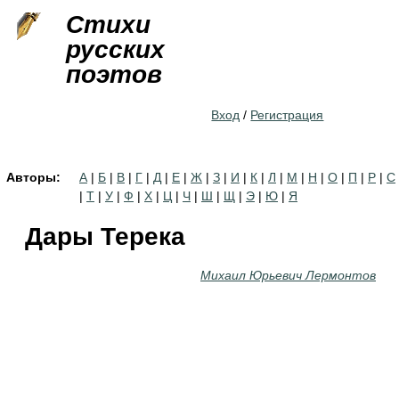
Jump to navigation
Стихи
русских
поэтов
Вход
/
Регистрация
Авторы:
А
|
Б
|
В
|
Г
|
Д
|
Е
|
Ж
|
З
|
И
|
К
|
Л
|
М
|
Н
|
О
|
П
|
Р
|
С
|
Т
|
У
|
Ф
|
Х
|
Ц
|
Ч
|
Ш
|
Щ
|
Э
|
Ю
|
Я
Дары Терека
Михаил Юрьевич Лермонтов