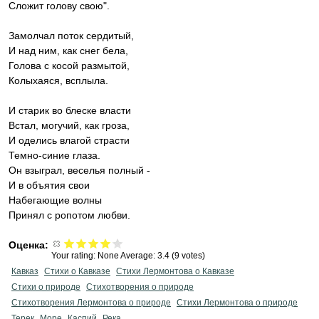
Сложит голову свою".
Замолчал поток сердитый,
И над ним, как снег бела,
Голова с косой размытой,
Колыхаяся, всплыла.
И старик во блеске власти
Встал, могучий, как гроза,
И оделись влагой страсти
Темно-синие глаза.
Он взыграл, веселья полный -
И в объятия свои
Набегающие волны
Принял с ропотом любви.
Оценка:
Your rating:
None
Average:
3.4
(
9
votes)
Кавказ
Стихи о Кавказе
Стихи Лермонтова о Кавказе
Стихи о природе
Стихотворения о природе
Стихотворения Лермонтова о природе
Стихи Лермонтова о природе
Терек
Море
Каспий
Река