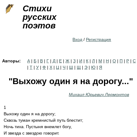
Jump to navigation
Стихи
русских
поэтов
Вход
/
Регистрация
Авторы:
А
|
Б
|
В
|
Г
|
Д
|
Е
|
Ж
|
З
|
И
|
К
|
Л
|
М
|
Н
|
О
|
П
|
Р
|
С
|
Т
|
У
|
Ф
|
Х
|
Ц
|
Ч
|
Ш
|
Щ
|
Э
|
Ю
|
Я
"Выхожу один я на дорогу..."
Михаил Юрьевич Лермонтов
1
Выхожу один я на дорогу;
Сквозь туман кремнистый путь блестит;
Ночь тиха. Пустыня внемлет богу,
И звезда с звездою говорит.