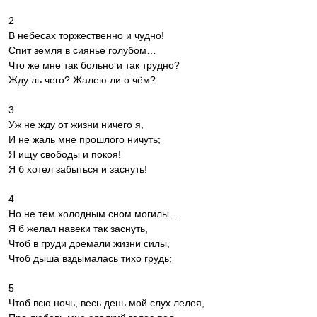
2
В небесах торжественно и чудно!
Спит земля в сиянье голубом…
Что же мне так больно и так трудно?
Жду ль чего? Жалею ли о чём?
3
Уж не жду от жизни ничего я,
И не жаль мне прошлого ничуть;
Я ищу свободы и покоя!
Я б хотел забыться и заснуть!
4
Но не тем холодным сном могилы…
Я б желал навеки так заснуть,
Чтоб в груди дремали жизни силы,
Чтоб дыша вздымалась тихо грудь;
5
Чтоб всю ночь, весь день мой слух лелея,