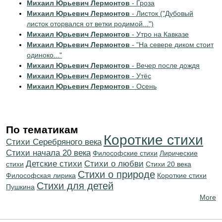
Михаил Юрьевич Лермонтов
- Гроза
Михаил Юрьевич Лермонтов
- Листок ("Дубовый
листок оторвался от ветки родимой...")
Михаил Юрьевич Лермонтов
- Утро на Кавказе
Михаил Юрьевич Лермонтов
- "На севере диком стоит
одиноко..."
Михаил Юрьевич Лермонтов
- Вечер после дождя
Михаил Юрьевич Лермонтов
- Утёс
Михаил Юрьевич Лермонтов
- Осень
По тематикам
Короткие стихи
Cтихи Серебряного века
Cтихи начала 20 века
Философские стихи
Лирические
Детские стихи
Стихи о любви
стихи
Стихи 20 века
Стихи о природе
Философская лирика
Короткие стихи
Стихи для детей
Пушкина
More