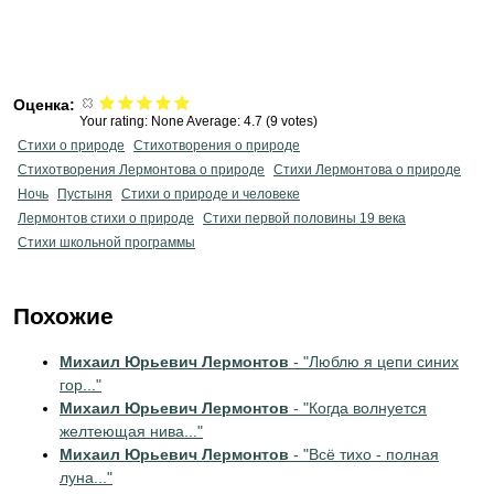
Оценка:
Your rating:
None
Average:
4.7
(
9
votes)
Стихи о природе
Стихотворения о природе
Стихотворения Лермонтова о природе
Стихи Лермонтова о природе
Ночь
Пустыня
Стихи о природе и человеке
Лермонтов стихи о природе
Cтихи первой половины 19 века
Стихи школьной программы
Похожие
Михаил Юрьевич Лермонтов
- "Люблю я цепи синих
гор..."
Михаил Юрьевич Лермонтов
- "Когда волнуется
желтеющая нива..."
Михаил Юрьевич Лермонтов
- "Всё тихо - полная
луна..."