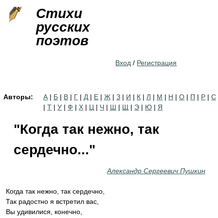
Jump to navigation
Стихи
русских
поэтов
Вход
/
Регистрация
Авторы:
А
|
Б
|
В
|
Г
|
Д
|
Е
|
Ж
|
З
|
И
|
К
|
Л
|
М
|
Н
|
О
|
П
|
Р
|
С
|
Т
|
У
|
Ф
|
Х
|
Ц
|
Ч
|
Ш
|
Щ
|
Э
|
Ю
|
Я
"Когда так нежно, так
сердечно..."
Александр Сергеевич Пушкин
Когда так нежно, так сердечно,
Так радостно я встретил вас,
Вы удивилися, конечно,