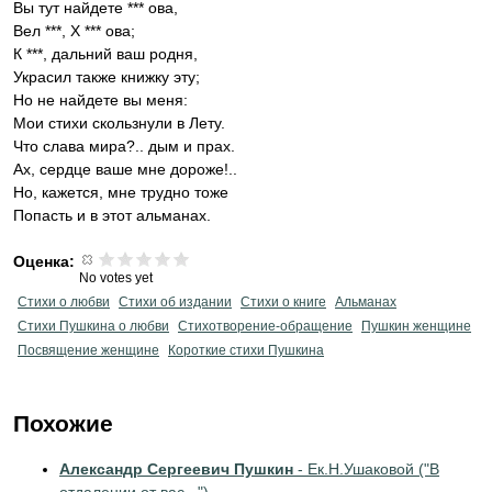
Вы тут найдете *** ова,
Вел ***, X *** ова;
К ***, дальний ваш родня,
Украсил также книжку эту;
Но не найдете вы меня:
Мои стихи скользнули в Лету.
Что слава мира?.. дым и прах.
Ах, сердце ваше мне дороже!..
Но, кажется, мне трудно тоже
Попасть и в этот альманах.
Оценка:
No votes yet
Стихи о любви
Стихи об издании
Стихи о книге
Альманах
Стихи Пушкина о любви
Стихотворение-обращение
Пушкин женщине
Посвящение женщине
Короткие стихи Пушкина
Похожие
Александр Сергеевич Пушкин
- Ек.Н.Ушаковой ("В