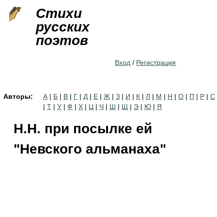
Jump to navigation
Стихи
русских
поэтов
Вход
/
Регистрация
Авторы:
А
|
Б
|
В
|
Г
|
Д
|
Е
|
Ж
|
З
|
И
|
К
|
Л
|
М
|
Н
|
О
|
П
|
Р
|
С
|
Т
|
У
|
Ф
|
Х
|
Ц
|
Ч
|
Ш
|
Щ
|
Э
|
Ю
|
Я
Н.Н. при посылке ей
"Невского альманаха"