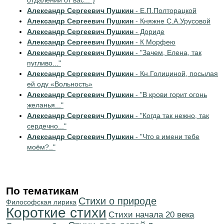
отдалении от вас...")
Александр Сергеевич Пушкин
- Е.П.Полторацкой
Александр Сергеевич Пушкин
- Княжне С.А.Урусовой
Александр Сергеевич Пушкин
- Дориде
Александр Сергеевич Пушкин
- К Морфею
Александр Сергеевич Пушкин
- "Зачем, Елена, так
пугливо..."
Александр Сергеевич Пушкин
- Кн.Голициной, посылая
ей оду «Вольность»
Александр Сергеевич Пушкин
- "В крови горит огонь
желанья..."
Александр Сергеевич Пушкин
- "Когда так нежно, так
сердечно..."
Александр Сергеевич Пушкин
- "Что в имени тебе
моём?.."
По тематикам
Стихи о природе
Философская лирика
Короткие стихи
Cтихи начала 20 века