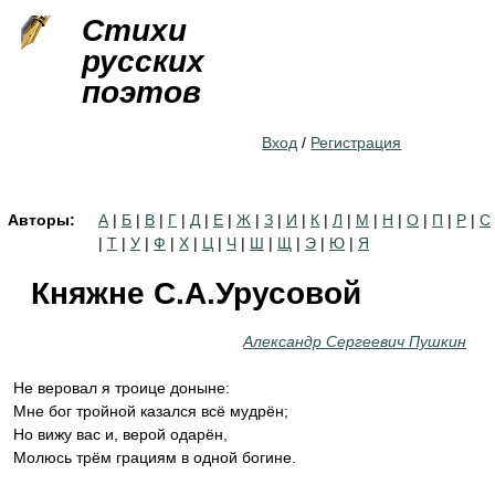
Jump to navigation
Стихи
русских
поэтов
Вход
/
Регистрация
Авторы:
А
|
Б
|
В
|
Г
|
Д
|
Е
|
Ж
|
З
|
И
|
К
|
Л
|
М
|
Н
|
О
|
П
|
Р
|
С
|
Т
|
У
|
Ф
|
Х
|
Ц
|
Ч
|
Ш
|
Щ
|
Э
|
Ю
|
Я
Княжне С.А.Урусовой
Александр Сергеевич Пушкин
Не веровал я троице доныне:
Мне бог тройной казался всё мудрён;
Но вижу вас и, верой одарён,
Молюсь трём грациям в одной богине.