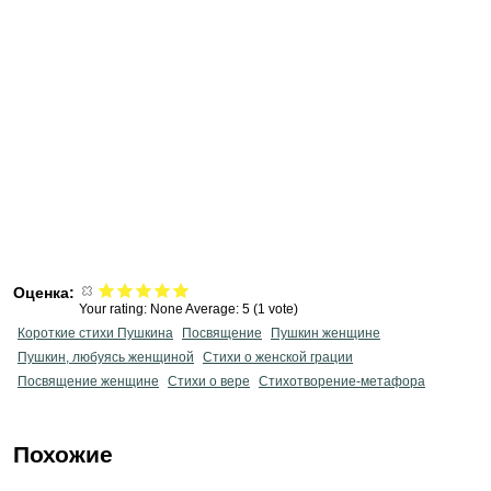
Оценка:
Your rating:
None
Average:
5
(
1
vote)
Короткие стихи Пушкина
Посвящение
Пушкин женщине
Пушкин, любуясь женщиной
Стихи о женской грации
Посвящение женщине
Стихи о вере
Стихотворение-метафора
Похожие