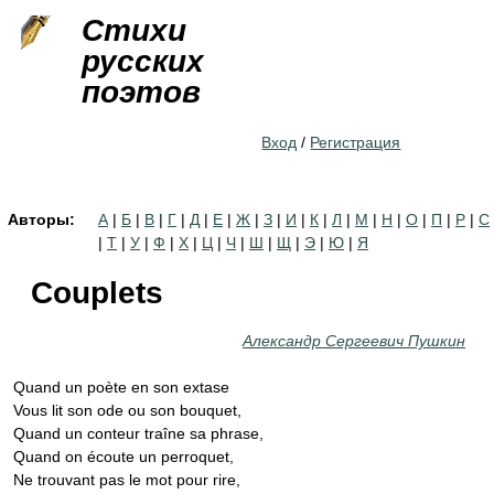
Jump to navigation
Стихи
русских
поэтов
Вход
/
Регистрация
Авторы:
А
|
Б
|
В
|
Г
|
Д
|
Е
|
Ж
|
З
|
И
|
К
|
Л
|
М
|
Н
|
О
|
П
|
Р
|
С
|
Т
|
У
|
Ф
|
Х
|
Ц
|
Ч
|
Ш
|
Щ
|
Э
|
Ю
|
Я
Couplets
Александр Сергеевич Пушкин
Quand un poète en son extase
Vous lit son ode ou son bouquet,
Quand un conteur traîne sa phrase,
Quand on écoute un perroquet,
Ne trouvant pas le mot pour rire,