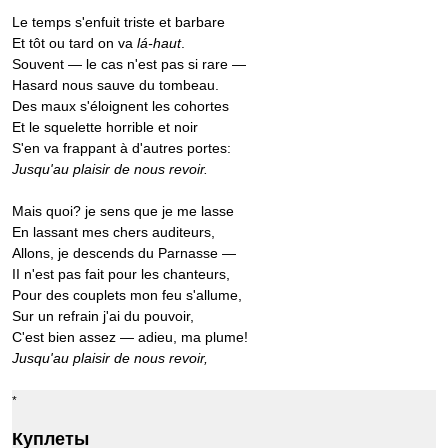
Le temps s'enfuit triste et barbare
Et tôt ou tard on va
lá-haut
.
Souvent — le cas n'est pas si rare —
Hasard nous sauve du tombeau.
Des maux s'éloignent les cohortes
Et le squelette horrible et noir
S'en va frappant à d'autres portes:
Jusqu'au plaisir de nous revoir.
Mais quoi? je sens que je me lasse
En lassant mes chers auditeurs,
Allons, je descends du Parnasse —
II n'est pas fait pour les chanteurs,
Pour des couplets mon feu s'allume,
Sur un refrain j'ai du pouvoir,
C'est bien assez — adieu, ma plume!
Jusqu'au plaisir de nous revoir,
Куплеты