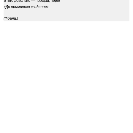
Этого довольно — прощай, перо!
«До приятного свидания».
(Франц.)