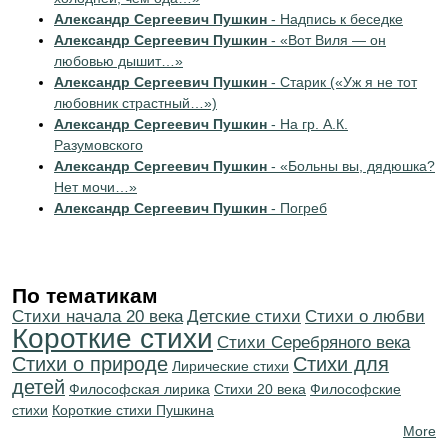
Александр Сергеевич Пушкин
- Надпись к беседке
Александр Сергеевич Пушкин
- «Вот Виля — он
любовью дышит…»
Александр Сергеевич Пушкин
- Старик («Уж я не тот
любовник страстный…»)
Александр Сергеевич Пушкин
- На гр. А.К.
Разумовского
Александр Сергеевич Пушкин
- «Больны вы, дядюшка?
Нет мочи…»
Александр Сергеевич Пушкин
- Погреб
По тематикам
Cтихи начала 20 века
Детские стихи
Стихи о любви
Короткие стихи
Cтихи Серебряного века
Стихи о природе
Стихи для
Лирические стихи
детей
Философская лирика
Стихи 20 века
Философские
стихи
Короткие стихи Пушкина
More