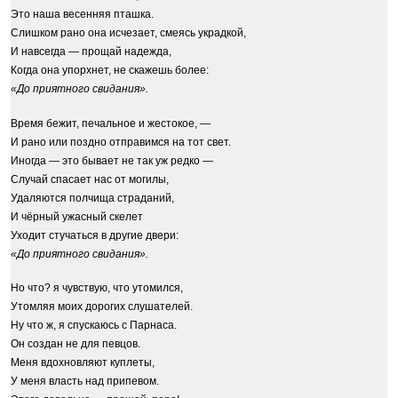
Это наша весенняя пташка.
Слишком рано она исчезает, смеясь украдкой,
И навсегда — прощай надежда,
Когда она упорхнет, не скажешь более:
«До приятного свидания».
Время бежит, печальное и жестокое, —
И рано или поздно отправимся на тот свет.
Иногда — это бывает не так уж редко —
Случай спасает нас от могилы,
Удаляются полчища страданий,
И чёрный ужасный скелет
Уходит стучаться в другие двери:
«До приятного свидания».
Но что? я чувствую, что утомился,
Утомляя моих дорогих слушателей.
Ну что ж, я спускаюсь с Парнаса.
Он создан не для певцов.
Меня вдохновляют куплеты,
У меня власть над припевом.