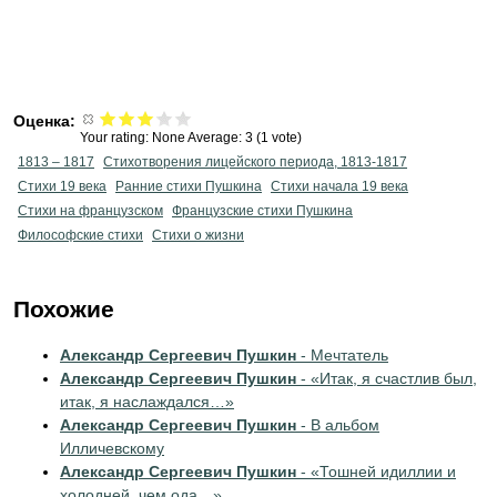
Оценка:
Your rating:
None
Average:
3
(
1
vote)
1813 – 1817
Стихотворения лицейского периода, 1813-1817
Стихи 19 века
Ранние стихи Пушкина
Cтихи начала 19 века
Стихи на французском
Французские стихи Пушкина
Философские стихи
Стихи о жизни
Похожие
Александр Сергеевич Пушкин
- Мечтатель
Александр Сергеевич Пушкин
- «Итак, я счастлив был,
итак, я наслаждался…»
Александр Сергеевич Пушкин
- В альбом
Илличевскому
Александр Сергеевич Пушкин
- «Тошней идиллии и
холодней, чем ода…»