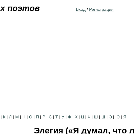
Jump to navigation
их поэтов
Вход
/
Регистрация
|
К
|
Л
|
М
|
Н
|
О
|
П
|
Р
|
С
|
Т
|
У
|
Ф
|
Х
|
Ц
|
Ч
|
Ш
|
Щ
|
Э
|
Ю
|
Я
Элегия («Я думал, что