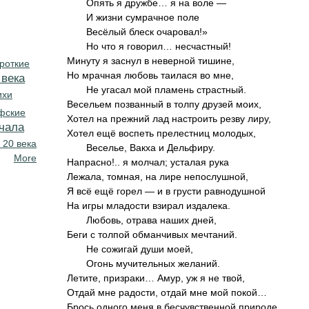
Опять я дружбе… я на воле —
И жизни сумрачное поле
Весёлый блеск очаровал!»
Но что я говорил… несчастный!
Минуту я заснул в неверной тишине,
роткие
Но мрачная любовь таилася во мне,
 века
Не угасал мой пламень страстный.
ихи
Весельем позванный в толпу друзей моих,
фские
Хотел на прежний лад настроить резву лиру,
чала
Хотел ещё воспеть прелестниц молодых,
 20 века
Веселье, Вакха и Дельфиру.
More
Напрасно!.. я молчал; усталая рука
Лежала, томная, на лире непослушной,
Я всё ещё горел — и в грусти равнодушной
На игры младости взирал издалека.
Любовь, отрава наших дней,
Беги с толпой обманчивых мечтаний.
Не сожигай души моей,
Огонь мучительных желаний.
Летите, призраки… Амур, уж я не твой,
Отдай мне радости, отдай мне мой покой…
Брось одного меня в бесчувственной природе