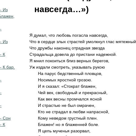
навсегда…»)
- Из
Блажен,
-
Я думал, что любовь погасла навсегда,
- Из
Что в сердце злых страстей умолкнул глас мятежный
Что дружбы наконец отрадная звезда
- К
Страдальца довела до пристани надежной.
Я мнил покоиться близ верных берегов,
- К бар.
Уж издали смотреть, указывать рукою
На парус бедственный пловцов,
-
Носимых яростной грозою.
И я сказал: «Стократ блажен,
-
Чей век, свободный и прекрасный,
Как век весны промчался ясной
-
И страстью не был омрачен,
Кто не страдал в любви напрасной,
- Сон
Кому неведом грустный плен.
- К
Блажен! но я блаженней боле.
Я цепь мученья разорвал,