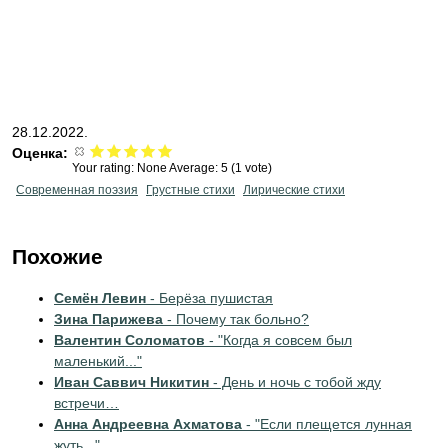
28.12.2022.
Оценка:
Your rating:
None
Average:
5
(
1
vote)
Современная поэзия
Грустные стихи
Лирические стихи
Похожие
Семён Левин
- Берёза пушистая
Зина Парижева
- Почему так больно?
Валентин Соломатов
- "Когда я совсем был
маленький..."
Иван Саввич Никитин
- День и ночь с тобой жду
встречи…
Анна Андреевна Ахматова
- "Если плещется лунная
жуть..."