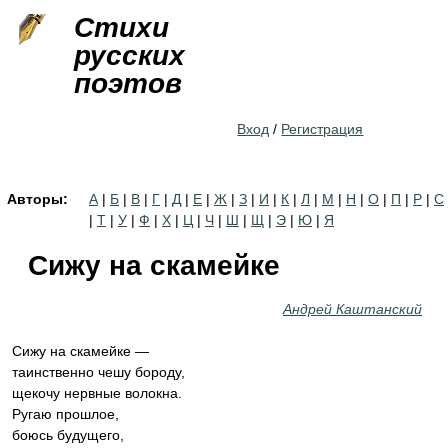
Jump to navigation
Стихи
русских
поэтов
Вход
/
Регистрация
Авторы:
А
|
Б
|
В
|
Г
|
Д
|
Е
|
Ж
|
З
|
И
|
К
|
Л
|
М
|
Н
|
О
|
П
|
Р
|
С
|
Т
|
У
|
Ф
|
Х
|
Ц
|
Ч
|
Ш
|
Щ
|
Э
|
Ю
|
Я
Сижу на скамейке
Андрей Каштанский
Сижу на скамейке —
таинственно чешу бороду,
щекочу нервные волокна.
Ругаю прошлое,
боюсь будущего,