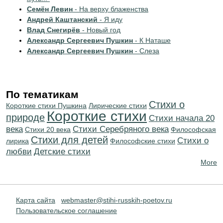
Семён Левин
- На верху блаженства
Андрей Каштанский
- Я иду
Влад Снегирёв
- Новый год
Александр Сергеевич Пушкин
- К Наташе
Александр Сергеевич Пушкин
- Слеза
По тематикам
Стихи о
Короткие стихи Пушкина
Лирические стихи
Короткие стихи
природе
Cтихи начала 20
века
Cтихи Серебряного века
Стихи 20 века
Философская
Стихи для детей
Стихи о
лирика
Философские стихи
любви
Детские стихи
More
Карта сайта
webmaster@stihi-russkih-poetov.ru
Пользовательское соглашение