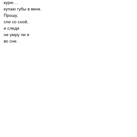
курю....
купаю губы в вине.
Прошу,
спи со сной,
и следи
не умру ли я
во сне.