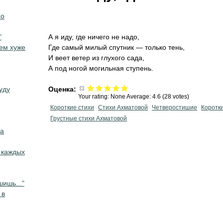
хо
"
А я иду, где ничего не надо,
Чем хуже
Где самый милый спутник — только тень,
И веет ветер из глухого сада,
А под ногой могильная ступень.
уду
Оценка:
Your rating:
None
Average:
4.6
(
28
votes)
Короткие стихи
Стихи Ахматовой
Четверостишие
Коротк
Грустные стихи Ахматовой
ва
 каждых
ишь..."
 в