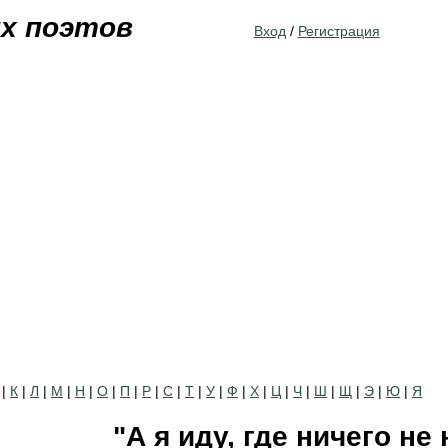
Jump to navigation
их поэтов
Вход
/
Регистрация
|
К
|
Л
|
М
|
Н
|
О
|
П
|
Р
|
С
|
Т
|
У
|
Ф
|
Х
|
Ц
|
Ч
|
Ш
|
Щ
|
Э
|
Ю
|
Я
"А я иду, где ничего не 