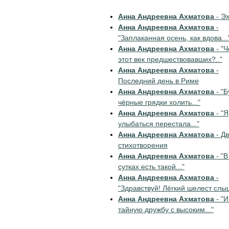
Анна Андреевна Ахматова
- Э
Анна Андреевна Ахматова
-
"Заплаканная осень, как вдова...
Анна Андреевна Ахматова
- "
этот век предшествовавших?.."
Анна Андреевна Ахматова
-
Последний день в Риме
Анна Андреевна Ахматова
- "Б
чёрные грядки холить..."
Анна Андреевна Ахматова
- "Я
улыбаться перестала..."
Анна Андреевна Ахматова
- Д
стихотворения
Анна Андреевна Ахматова
- "В
сутках есть такой..."
Анна Андреевна Ахматова
-
"Здравствуй! Лёгкий шелест слыш
Анна Андреевна Ахматова
- "И
тайную дружбу с высоким..."