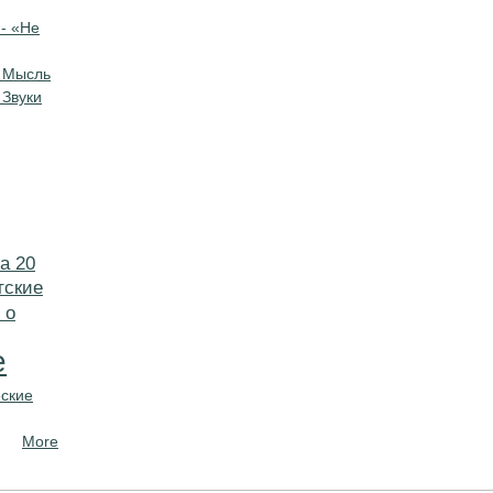
- «Не
 Мысль
 Звуки
а 20
тские
 о
е
ские
More