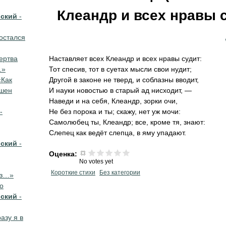
Клеандр и всех нравы 
вский
-
 остался
ертва
Наставляет всех Клеандр и всех нравы судит:
.»
Тот спесив, тот в суетах мысли свои нудит;
«Как
Другой в законе не тверд, и соблазны вводит,
ышен
И науки новостью в старый ад нисходит, —
Наведи и на себя, Клеандр, зорки очи,
-
Не без порока и ты; скажу, нет уж мочи:
Самолюбец ты, Клеандр; все, кроме тя, знают:
Слепец как ведёт слепца, в яму упадают.
вский
-
Оценка:
No votes yet
Короткие стихи
Без категории
ёз…»
о
вский
-
азу я в