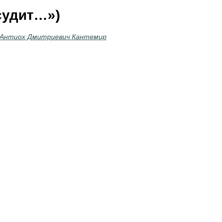
судит…»)
Антиох Дмитриевич Кантемир