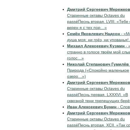
Дмитрий Сергеевич Мережко
Старинные октавы Octaves du
passéПеснь вторая. LVIII. «Тебе
верен я с тех пор…»
Семён Яковлевич Надсон
- «М
душа моя: ни грёз, ни упованья!.
Михаил Алексеевич Кузмин
- 
странно в голосе твоём мой сл
голос…»
Николай Степанович Гумилёв
Природа («Спокойно маленькое
озеро…»)
Дмитрий Сергеевич Мережко
Старинные октавы Octaves du
passéПеснь первая. LXXXVI. «В
сквозной тени трепещущих бер
Иван Алексеевич Бунин
- Слов
Дмитрий Сергеевич Мережко
Старинные октавы Octaves du
passéПеснь вторая. ХСII. «Так ср