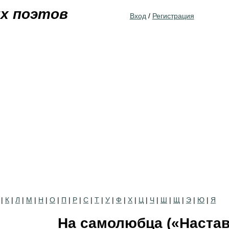
Jump to navigation
их поэтов
Вход
/
Регистрация
|
К
|
Л
|
М
|
Н
|
О
|
П
|
Р
|
С
|
Т
|
У
|
Ф
|
Х
|
Ц
|
Ч
|
Ш
|
Щ
|
Э
|
Ю
|
Я
На самолюбца («Настав