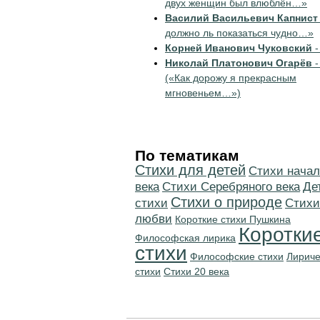
двух женщин был влюблён…»
Василий Васильевич Капнист
должно ль показаться чудно…»
Корней Иванович Чуковский
-
Николай Платонович Огарёв
-
(«Как дорожу я прекрасным
мгновеньем…»)
По тематикам
Стихи для детей
Cтихи начал
века
Cтихи Серебряного века
Де
Стихи о природе
стихи
Стихи
любви
Короткие стихи Пушкина
Коротки
Философская лирика
стихи
Философские стихи
Лириче
стихи
Стихи 20 века