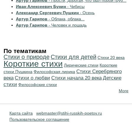
Артур Гарипов
- Прости, дорогая, что был порой груб...
Иван Алексеевич Бунин
- Чибисы
Александр Сергеевич Пушкин
- Осень
Артур Гарипов
- Облака, облака...
Артур Гарипов
- Человек и лошадь
По тематикам
Стихи о природе
Стихи для детей
Стихи 20 века
Короткие стихи
Лирические стихи
Короткие
Cтихи Серебряного
стихи Пушкина
Философская лирика
века
Стихи о любви
Cтихи начала 20 века
Детские
стихи
Философские стихи
More
Карта сайта
webmaster@stihi-russkih-poetov.ru
Пользовательское соглашение