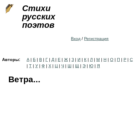
Jump to navigation
Стихи
русских
поэтов
Вход
/
Регистрация
Авторы:
А
|
Б
|
В
|
Г
|
Д
|
Е
|
Ж
|
З
|
И
|
К
|
Л
|
М
|
Н
|
О
|
П
|
Р
|
С
|
Т
|
У
|
Ф
|
Х
|
Ц
|
Ч
|
Ш
|
Щ
|
Э
|
Ю
|
Я
Ветра...