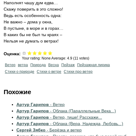
Наполнят чашу дум едва…
Скажу поверить в это сложно!
Ведь есть особенность одна:
Не важно – дома у окна,
В пустыне, в море и в горах…
В каких бы не был ты краях –
Нельзя не думать о ветрах!
Оценка:
Your rating:
None
Average:
4.9
(
11
votes)
Ветер
ветра
Природа
Весна
Пейзаж
Пейзажная лирика
Стихи о природе
Стихи о ветре
Стихи про ветер
Похожие
Артур Гарипов
- Ветер
Артур Гарипов
- Облака (Параллельные Века...)
Артур Гарипов
- Ветер, тише! Расскажи...
Артур Гарипов
- Облака (Вера, Надежда, Любовь...)
Сергей Зябко
- Берёзка и ветер