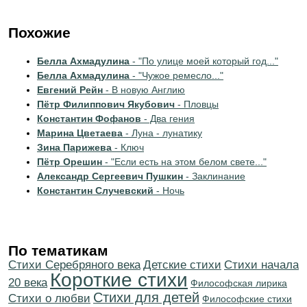
Похожие
Белла Ахмадулина
- "По улице моей который год..."
Белла Ахмадулина
- "Чужое ремесло..."
Евгений Рейн
- В новую Англию
Пётр Филиппович Якубович
- Пловцы
Константин Фофанов
- Два гения
Марина Цветаева
- Луна - лунатику
Зина Парижева
- Ключ
Пётр Орешин
- "Если есть на этом белом свете..."
Александр Сергеевич Пушкин
- Заклинание
Константин Случевский
- Ночь
По тематикам
Cтихи Серебряного века
Детские стихи
Cтихи начала
Короткие стихи
20 века
Философская лирика
Стихи для детей
Стихи о любви
Философские стихи