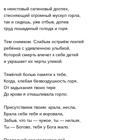
в неистовый сатиновый доспех,
стесняющий огромный мускул горла,
так и сидишь, уже отбыв, допев
труд лошадиный голода и горя.
Тем снимком. Слабым остриём локтей
ребёнка с удивленною улыбкой,
Которой смерть влечет к себе детей
и украшает их черты уликой.
Тяжёлой болью памяти к тебе,
Когда, хлебая безвоздушность горя,
От задыхания твоих тире
До крови я откашливала горло.
Присутствием твоим: крала, несла,
Брала себе тебя и воровала,
Забыв, что ты — чужое, ты — нельзя,
Ты — Богово, тебя у Бога мало.