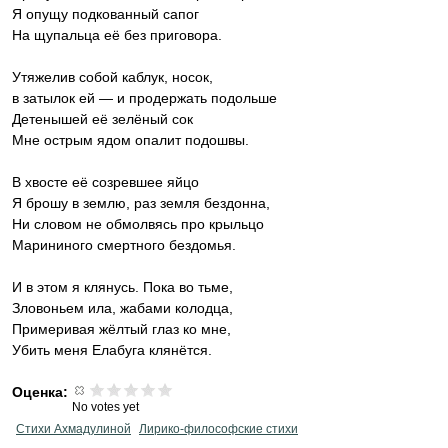
Я опущу подкованный сапог
На щупальца её без приговора.
Утяжелив собой каблук, носок,
в затылок ей — и продержать подольше
Детенышей её зелёный сок
Мне острым ядом опалит подошвы.
В хвосте её созревшее яйцо
Я брошу в землю, раз земля бездонна,
Ни словом не обмолвясь про крыльцо
Марининого смертного бездомья.
И в этом я клянусь. Пока во тьме,
Зловоньем ила, жабами колодца,
Примеривая жёлтый глаз ко мне,
Убить меня Елабуга клянётся.
Оценка:
No votes yet
Стихи Ахмадулиной
Лирико-философские стихи