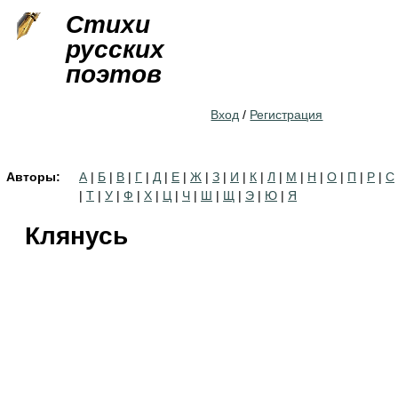
Jump to navigation
Стихи
русских
поэтов
Вход
/
Регистрация
Авторы:
А
|
Б
|
В
|
Г
|
Д
|
Е
|
Ж
|
З
|
И
|
К
|
Л
|
М
|
Н
|
О
|
П
|
Р
|
С
|
Т
|
У
|
Ф
|
Х
|
Ц
|
Ч
|
Ш
|
Щ
|
Э
|
Ю
|
Я
Клянусь