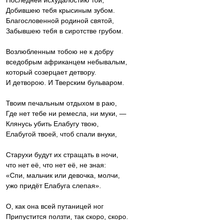
Последней исхудалостию той,
Добившею тебя крысиным зубом.
Благословенной родиной святой,
Забывшею тебя в сиротстве грубом.
Возлюбленным тобою не к добру
вседобрым африканцем небывалым,
который созерцает детвору.
И детворою. И Тверским бульваром.
Твоим печальным отдыхом в раю,
Где нет тебе ни ремесла, ни муки, —
Клянусь убить Елабугу твою,
Елабугой твоей, чтоб спали внуки,
Старухи будут их стращать в ночи,
что нет её, что нет её, не зная:
«Спи, мальчик или девочка, молчи,
ужо придёт Елабуга слепая».
О, как она всей путаницей ног
Припустится ползти, так скоро, скоро.