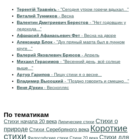
Терентiй Травнiкъ
- "Сегодня утром горечи вдыхал..."
Виталий Тунников
- Весна
Валентин Дмитриевич Берестов
- "Нет годовщин у
ледохода..."
Афанасий Афанасьевич Фет
- Весна на дворе
Александр Блок
- "Дух пряный марта был в лунном
круге..."
Валерий Яковлевич Брюсов
- Апрель
Михаил Герасимов
- "Весенний день, всё солнце
выше..."
Артур Гарипов
- Пишу стихи я о весне...
Владимир Высоцкий
- "Поздно говорить и смешно..."
Веня Д'ркин
- Веснопляс
По тематикам
Стихи о
Cтихи начала 20 века
Лирические стихи
Короткие
природе
Cтихи Серебряного века
стихи
Стихи для
Философские стихи
Стихи 20 века