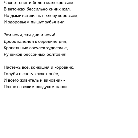
Чахнет снег и болен малокровьем
В веточках бессильно синих жил.
Но дымится жизнь в хлеву коровьем,
И здоровьем пышут зубья вил.
Эти ночи, эти дни и ночи!
Дробь капелей к середине дня,
Кровельных сосулек худосочье,
Ручейков бессонных болтовня!
Настежь всё, конюшня и коровник.
Голуби в снегу клюют овёс,
И всего живитель и виновник -
Пахнет свежим воздухом навоз.