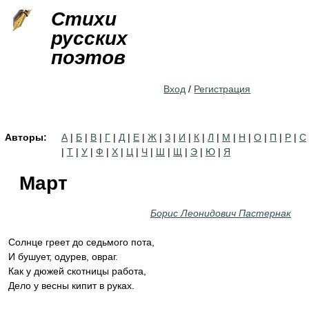
Jump to navigation
Стихи
русских
поэтов
Вход
/
Регистрация
Авторы:
А
|
Б
|
В
|
Г
|
Д
|
Е
|
Ж
|
З
|
И
|
К
|
Л
|
М
|
Н
|
О
|
П
|
Р
|
С
|
Т
|
У
|
Ф
|
Х
|
Ц
|
Ч
|
Ш
|
Щ
|
Э
|
Ю
|
Я
Март
Борис Леонидович Пастернак
Солнце греет до седьмого пота,
И бушует, одурев, овраг.
Как у дюжей скотницы работа,
Дело у весны кипит в руках.