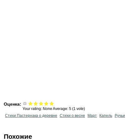
Оценка:
Your rating:
None
Average:
5
(
1
vote)
Стихи Пастернака о деревне
Стихи о весне
Март
Капель
Ручьи
Похожие