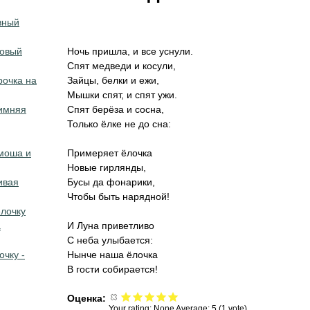
вный
Новый
Ночь пришла, и все уснули.
Спят медведи и косули,
рочка на
Зайцы, белки и ежи,
Мышки спят, и спят ужи.
имняя
Спят берёза и сосна,
Только ёлке не до сна:
моша и
Примеряет ёлочка
Новые гирлянды,
ивая
Бусы да фонарики,
Чтобы быть нарядной!
лочку
а
И Луна приветливо
С неба улыбается:
очку -
Нынче наша ёлочка
В гости собирается!
Оценка:
Your rating:
None
Average:
5
(
1
vote)