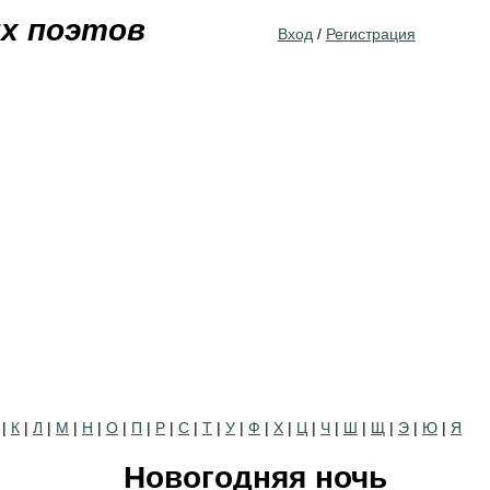
Jump to navigation
их поэтов
Вход
/
Регистрация
|
К
|
Л
|
М
|
Н
|
О
|
П
|
Р
|
С
|
Т
|
У
|
Ф
|
Х
|
Ц
|
Ч
|
Ш
|
Щ
|
Э
|
Ю
|
Я
Новогодняя ночь