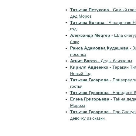
Татьяна Петухова
- Самый гла
дед Мороз
Татьяна Бокова
- Я встречаю 
год
Александр Мецгер
- Шла снегу
ёлку
Раиса Адамовна Кудашева
- З
песенка
Агния Барто
- Деды-близнецы
Кирилл Авдеенко
- Таракан Ти
Новый Год
Татьяна Гусарова
- Привередл
гостья
Татьяна Гусарова
- Нарядили ё
Елена Григорьева
- Тайна дед
Мороза
Татьяна Гусарова
- Про Снегур
девочку из сказки