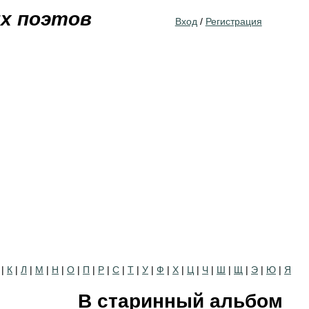
Jump to navigation
их поэтов
Вход
/
Регистрация
|
К
|
Л
|
М
|
Н
|
О
|
П
|
Р
|
С
|
Т
|
У
|
Ф
|
Х
|
Ц
|
Ч
|
Ш
|
Щ
|
Э
|
Ю
|
Я
В старинный альбом