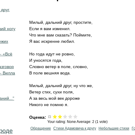
 друг,
Милый, дальний друг, простите,
ший ногу
Если я вам изменил.
Что мне вам сказать? Поймите,
ежих
Я вас искренне любил.
- «Всё
Но года идут не ровно,
И уносятся года,
азговор
Словно ветер в поле, словно,
- Вилла
В поле вешняя вода.
Милый, дальний друг, ну что же,
Ветер стих, сухи поля,
ний..."
А за весь мой век дороже
Никого не помню я.
Оценка:
Your rating:
None
Average:
2
(
1
vote)
Обращение
Стихи Адамовича к другу
Небольшие стихи
Г
ироде