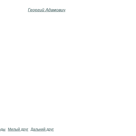
Георгий Адамович
оды
Милый друг
Дальний друг