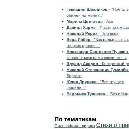
Геннадий Шпаликов
- "Почто, о
обижен на меня?.."
Марина Цветаева
- Асе
Даниил Хармс
- Физик, сломав
Николай Рерих
- При всех
Вера Инбер
- "Как пальцы от св
грецких орехов..."
Александр Сергеевич Пушкин
кончено: меж нами связи нет...»
Эдуард Асадов
- Конкретный р
Николай Степанович Гумилёв
Боргезе
Юлия Друнина
- "Всё грущу о
шинели..."
Вероника Тушнова
- "Без обеща
По тематикам
Стихи о пр
Философская лирика