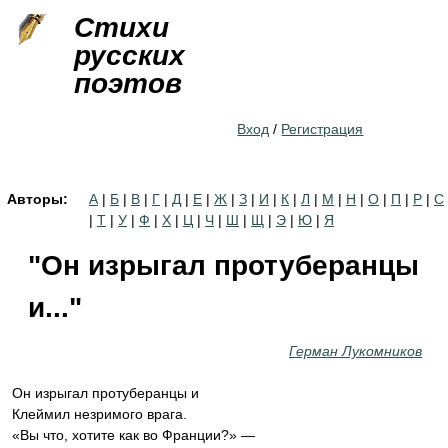
Jump to navigation
Стихи
русских
поэтов
Вход
/
Регистрация
Авторы:
А
|
Б
|
В
|
Г
|
Д
|
Е
|
Ж
|
З
|
И
|
К
|
Л
|
М
|
Н
|
О
|
П
|
Р
|
С
|
Т
|
У
|
Ф
|
Х
|
Ц
|
Ч
|
Ш
|
Щ
|
Э
|
Ю
|
Я
"Он изрыгал протуберанцы
и..."
Герман Лукомников
Он изрыгал протуберанцы и
Клеймил незримого врага.
«Вы что, хотите как во Франции?» —