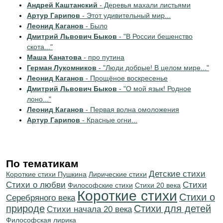
Андрей Каштанский
- Деревья махали листьями
Артур Гарипов
- Этот удивительный мир...
Леонид Каганов
- Было
Дмитрий Львович Быков
- "В России бешенство
скота..."
Маша Канатова
- про путина
Герман Лукомников
- "Люди добрые! В целом мире..."
Леонид Каганов
- Прощёное воскресенье
Дмитрий Львович Быков
- "О мой язык! Родное
лоно..."
Леонид Каганов
- Первая волна омоложения
Артур Гарипов
- Красные огни...
По тематикам
Детские стихи
Короткие стихи Пушкина
Лирические стихи
Стихи о любви
Cтихи
Философские стихи
Стихи 20 века
Короткие стихи
Стихи о
Серебряного века
природе
Стихи для детей
Cтихи начала 20 века
Философская лирика