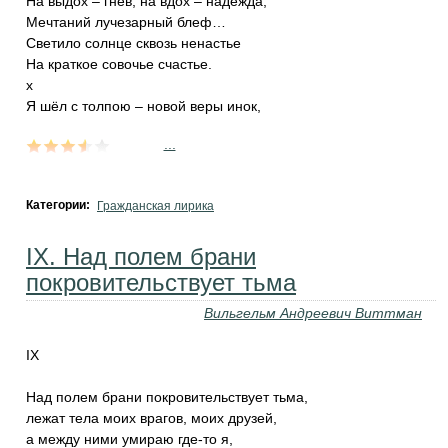
На выдох – гнев, на вдох – надежда,
Мечтаний лучезарный блеф…
Светило солнце сквозь ненастье
На краткое совочье счастье.
х
Я шёл с толпою – новой веры инок,
...
Категории:
Гражданская лирика
IX. Над полем брани
покровительствует тьма
Вильгельм Андреевич Виттман
IX
Над полем брани покровительствует тьма,
лежат тела моих врагов, моих друзей,
а между ними умираю где-то я,