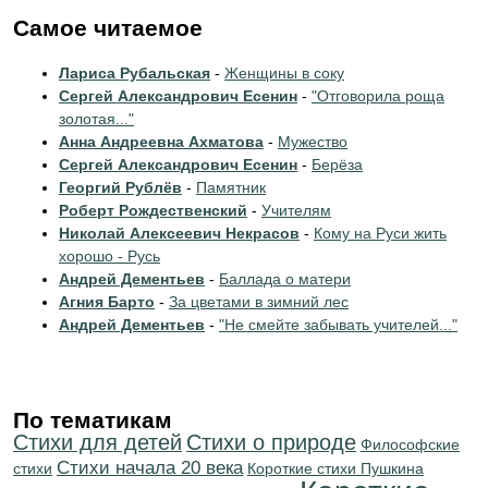
Самое читаемое
Лариса Рубальская
-
Женщины в соку
Сергей Александрович Есенин
-
"Отговорила роща
золотая..."
Анна Андреевна Ахматова
-
Мужество
Сергей Александрович Есенин
-
Берёза
Георгий Рублёв
-
Памятник
Роберт Рождественский
-
Учителям
Николай Алексеевич Некрасов
-
Кому на Руси жить
хорошо - Русь
Андрей Дементьев
-
Баллада о матери
Агния Барто
-
За цветами в зимний лес
Андрей Дементьев
-
"Не смейте забывать учителей..."
По тематикам
Стихи для детей
Стихи о природе
Философские
Cтихи начала 20 века
стихи
Короткие стихи Пушкина