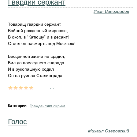
Гвардии сержант
Иван Виноградов
Товарищ гвардии сержант,
Войной рожденный мировою,
В окоп, в “Катюшу” и в десант!
Стоял он насмерть под Москвою!
Бесценной жизни не щадил,
Бил до последнего снаряда
И в рукопашную ходил
Он на руинах Сталинграда!
...
Категории:
Гражданская лирика
Голос
Михаил Озеровский