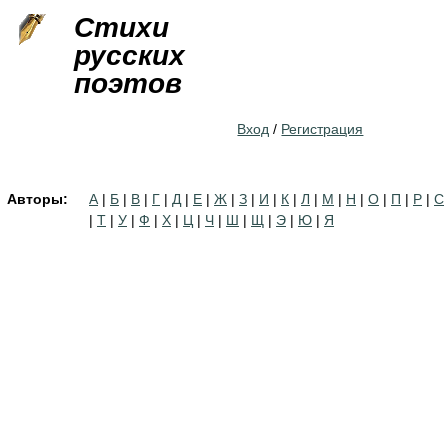
Jump to navigation
Стихи
русских
поэтов
Вход
/
Регистрация
Авторы:
А
|
Б
|
В
|
Г
|
Д
|
Е
|
Ж
|
З
|
И
|
К
|
Л
|
М
|
Н
|
О
|
П
|
Р
|
С
|
Т
|
У
|
Ф
|
Х
|
Ц
|
Ч
|
Ш
|
Щ
|
Э
|
Ю
|
Я