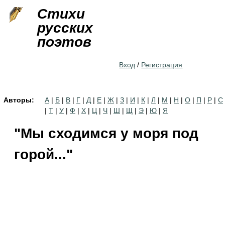
Jump to navigation
Стихи
русских
поэтов
Вход
/
Регистрация
Авторы:
А
|
Б
|
В
|
Г
|
Д
|
Е
|
Ж
|
З
|
И
|
К
|
Л
|
М
|
Н
|
О
|
П
|
Р
|
С
|
Т
|
У
|
Ф
|
Х
|
Ц
|
Ч
|
Ш
|
Щ
|
Э
|
Ю
|
Я
"Мы сходимся у моря под
горой..."