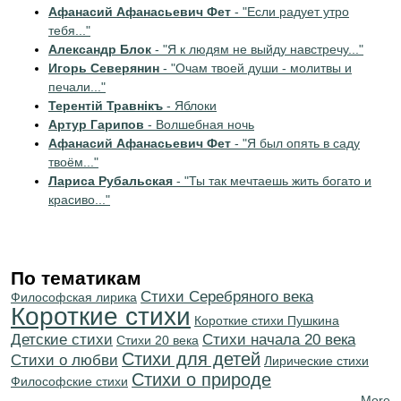
Афанасий Афанасьевич Фет
- "Если радует утро
тебя..."
Александр Блок
- "Я к людям не выйду навстречу..."
Игорь Северянин
- "Очам твоей души - молитвы и
печали..."
Терентiй Травнiкъ
- Яблоки
Артур Гарипов
- Волшебная ночь
Афанасий Афанасьевич Фет
- "Я был опять в саду
твоём..."
Лариса Рубальская
- "Ты так мечтаешь жить богато и
красиво..."
По тематикам
Cтихи Серебряного века
Философская лирика
Короткие стихи
Короткие стихи Пушкина
Детские стихи
Cтихи начала 20 века
Стихи 20 века
Стихи для детей
Стихи о любви
Лирические стихи
Стихи о природе
Философские стихи
More