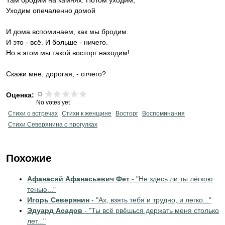
Там бродим на камнях. Потом уходим,
Уходим опечаленно домой
И дома вспоминаем, как мы бродим.
И это - всё. И больше - ничего.
Но в этом мы такой восторг находим!
Скажи мне, дорогая, - отчего?
Оценка:
No votes yet
Стихи о встречах
Стихи к женщине
Восторг
Воспоминания
Стихи Северянина о прогулках
Похожие
Афанасий Афанасьевич Фет
- "Не здесь ли ты лёгкою
тенью..."
Игорь Северянин
- "Ах, взять тебя и трудно, и легко..."
Эдуард Асадов
- "Ты всё рвёшься держать меня столько
лет..."