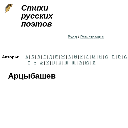
Jump to navigation
Стихи
русских
поэтов
Вход
/
Регистрация
Авторы:
А
|
Б
|
В
|
Г
|
Д
|
Е
|
Ж
|
З
|
И
|
К
|
Л
|
М
|
Н
|
О
|
П
|
Р
|
С
|
Т
|
У
|
Ф
|
Х
|
Ц
|
Ч
|
Ш
|
Щ
|
Э
|
Ю
|
Я
Арцыбашев