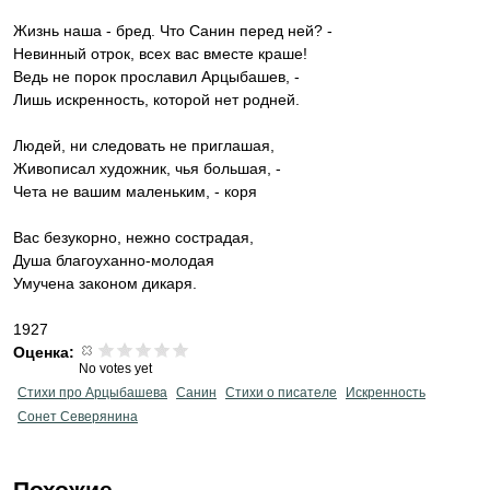
Жизнь наша - бред. Что Санин перед ней? -
Невинный отрок, всех вас вместе краше!
Ведь не порок прославил Арцыбашев, -
Лишь искренность, которой нет родней.
Людей, ни следовать не приглашая,
Живописал художник, чья большая, -
Чета не вашим маленьким, - коря
Вас безукорно, нежно сострадая,
Душа благоуханно-молодая
Умучена законом дикаря.
1927
Оценка:
No votes yet
Стихи про Арцыбашева
Санин
Стихи о писателе
Искренность
Сонет Северянина
Похожие