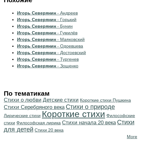
Игорь Северянин
- Андреев
Игорь Северянин
- Горький
Игорь Северянин
- Бунин
Игорь Северянин
- Гумилёв
Игорь Северянин
- Маяковский
Игорь Северянин
- Одоевцева
Игорь Северянин
- Достоевский
Игорь Северянин
- Тургенев
Игорь Северянин
- Зощенко
По тематикам
Стихи о любви
Детские стихи
Короткие стихи Пушкина
Стихи о природе
Cтихи Серебряного века
Короткие стихи
Лирические стихи
Философские
Стихи
Cтихи начала 20 века
стихи
Философская лирика
для детей
Стихи 20 века
More