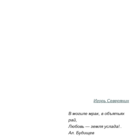
Игорь Северянин
В могиле мрак, в объятьях
рай,
Любовь — земля услада!..
Ал. Будищев