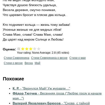
Но не видят люди молодого Мая,
Чувствуя душою близость удальца,
Весела деревня, смутно понимая,
Что царевич бросит в пляске два кольца.
Кто поднимет кольца — жизнь тому забава!
Упоенье жизнью не для медных лбов!
Слава Маю, слава! Слава Маю, слава!
Да царят над миром Солнце и Любовь!
Оценка:
Your rating:
None
Average:
2.8
(
45
votes)
Стихи Северянина
Стихи Северянина о весне
Стихи о мае
Стихи о весне
Весна
Май
Похожие
К. Р.
- "Вернулся Май! Уж журавли…"
Фёдор Тютчев
- Весенняя гроза ("Люблю грозу в начале
мая...")
Валерий Яковлевич Брюсов
- "Снова, с тайной