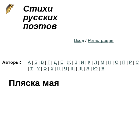
Jump to navigation
Стихи
русских
поэтов
Вход
/
Регистрация
Авторы:
А
|
Б
|
В
|
Г
|
Д
|
Е
|
Ж
|
З
|
И
|
К
|
Л
|
М
|
Н
|
О
|
П
|
Р
|
С
|
Т
|
У
|
Ф
|
Х
|
Ц
|
Ч
|
Ш
|
Щ
|
Э
|
Ю
|
Я
Пляска мая