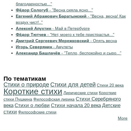
благодарностью..."
Фёдор Сологуб
- "Весна сияла ясно..."
Евгений Абрамович Баратынский
- "Весна, весна! Как
воздух чист!.."
Алексей Апухтин
- Май в Петербурге
Фёдор Тютчев
- "Нет, моего к тебе пристрастья..."
Дмитрий Сергеевич Мережковский
- Опять весна
Игорь Северянин
- Амулеты
Александр Башлачёв
- "Тепло, беспокойно и сыро..."
По тематикам
Стихи о природе
Стихи для детей
Стихи 20 века
Короткие стихи
Лирические стихи
Короткие
Cтихи Серебряного
стихи Пушкина
Философская лирика
века
Стихи о любви
Cтихи начала 20 века
Детские
стихи
Философские стихи
More