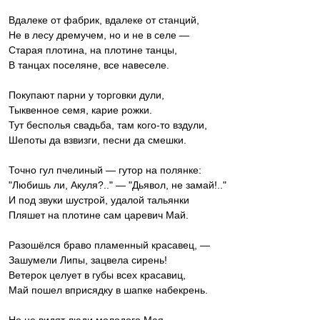
Вдалеке от фабрик, вдалеке от станций,
Не в лесу дремучем, но и не в селе —
Старая плотина, на плотине танцы,
В танцах поселяне, все навеселе.
Покупают парни у торговки дули,
Тыквенное семя, карие рожки.
Тут бесполья свадьба, там кого-то вздули,
Шепоты да взвизги, песни да смешки.
Точно гул пчелиный — гутор на полянке:
"Любишь ли, Акуля?.." — "Дьявол, не замай!.."
И под звуки шустрой, удалой тальянки
Пляшет на плотине сам царевич Май.
Разошёлся браво пламенный красавец, —
Зашумели Липы, зацвела сирень!
Ветерок целует в губы всех красавиц,
Май пошел вприсядку в шапке набекрень.