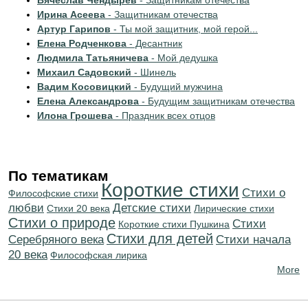
Вячеслав Чендырев
- Защитникам отечества
Ирина Асеева
- Защитникам отечества
Артур Гарипов
- Ты мой защитник, мой герой...
Елена Родченкова
- Десантник
Людмила Татьяничева
- Мой дедушка
Михаил Садовский
- Шинель
Вадим Косовицкий
- Будущий мужчина
Елена Александрова
- Будущим защитникам отечества
Илона Грошева
- Праздник всех отцов
По тематикам
Короткие стихи
Стихи о
Философские стихи
любви
Детские стихи
Стихи 20 века
Лирические стихи
Стихи о природе
Cтихи
Короткие стихи Пушкина
Стихи для детей
Серебряного века
Cтихи начала
20 века
Философская лирика
More