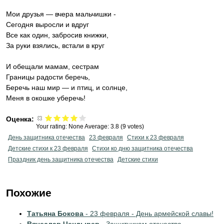
Мои друзья — вчера мальчишки -
Сегодня выросли и вдруг
Все как один, забросив книжки,
За руки взялись, встали в круг
И обещали мамам, сестрам
Границы радости беречь,
Беречь наш мир — и птиц, и солнце,
Меня в окошке уберечь!
Оценка:
Your rating:
None
Average:
3.8
(
9
votes)
День защитника отечества
23 февраля
Стихи к 23 февраля
Детские стихи к 23 февраля
Стихи ко дню защитника отечества
Праздник день защитника отечества
Детские стихи
Похожие
Татьяна Бокова
- 23 февраля - День армейской славы!