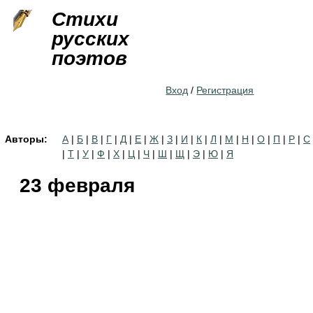
Jump to navigation
Стихи
русских
поэтов
Вход
/
Регистрация
Авторы:
А
|
Б
|
В
|
Г
|
Д
|
Е
|
Ж
|
З
|
И
|
К
|
Л
|
М
|
Н
|
О
|
П
|
Р
|
С
|
Т
|
У
|
Ф
|
Х
|
Ц
|
Ч
|
Ш
|
Щ
|
Э
|
Ю
|
Я
23 февраля