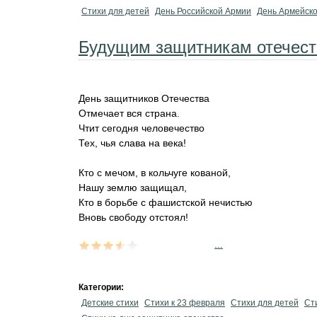
Стихи для детей
День Российской Армии
День Армейск
Будущим защитникам отечест
День защитников Отечества
Отмечает вся страна.
Чтит сегодня человечество
Тех, чья слава на века!
Кто с мечом, в кольчуге кованой,
Нашу землю защищал,
Кто в борьбе с фашистской нечистью
Вновь свободу отстоял!
...
Категории:
Детские стихи
Стихи к 23 февраля
Стихи для детей
Ст