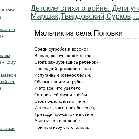
Детские стихи о войне. Дети у
в соку
Маршак,Твардовский,Сурков,..
н
-
жество
Мальчик из села Поповки
н
-
Среди сугробов и воронок
телям
В селе, разрушенном дотла,
в
-
Кому
Стоит, зажмурившись ребёнок -
Последний гражданин села.
 матери
Испуганный котёнок белый,
ний лес
Обломок печки и трубы -
е
И это всё, что уцелело
От прежней жизни и избы.
Стоит белоголовый Петя
И плачет, как старик без слёз,
Три года прожил он на свете,
А что узнал и перенёс.
При нём избу его спалили,
е стихи
о