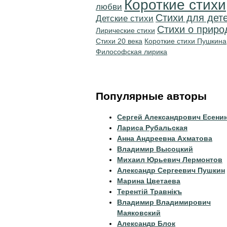
Короткие стихи
любви
Стихи для дет
Детские стихи
Стихи о приро
Лирические стихи
Стихи 20 века
Короткие стихи Пушкина
Философская лирика
Популярные авторы
Сергей Александрович Есени
Лариса Рубальская
Анна Андреевна Ахматова
Владимир Высоцкий
Михаил Юрьевич Лермонтов
Александр Сергеевич Пушкин
Марина Цветаева
Терентiй Травнiкъ
Владимир Владимирович
Маяковский
Александр Блок