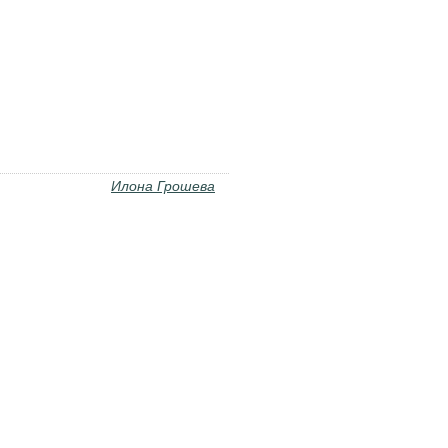
ечества. Стихотворения ко дню 23
Илона Грошева