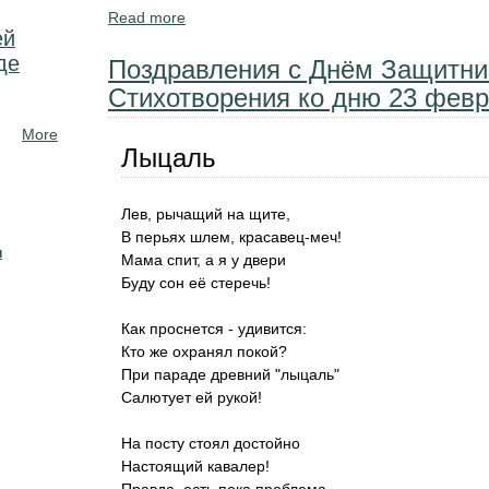
Read more
about Детские стихи о войне. Дети участн
ей
Маршак,Твардовский,Сурков,...
де
Поздравления с Днём Защитни
Стихотворения ко дню 23 февр
More
Лыцаль
Лев, рычащий на щите,
В перьях шлем, красавец-меч!
н
Мама спит, а я у двери
Буду сон её стеречь!
Как проснется - удивится:
Кто же охранял покой?
При параде древний "лыцаль"
Салютует ей рукой!
На посту стоял достойно
Настоящий кавалер!