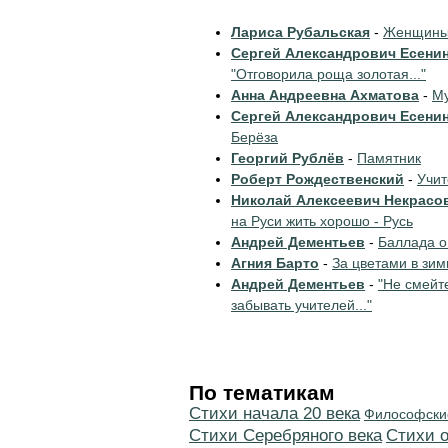
Лариса Рубальская
-
Женщины 
Сергей Александрович Есени
"Отговорила роща золотая..."
Анна Андреевна Ахматова
-
Му
Сергей Александрович Есени
Берёза
Георгий Рублёв
-
Памятник
Роберт Рождественский
-
Учи
Николай Алексеевич Некрасо
на Руси жить хорошо - Русь
Андрей Дементьев
-
Баллада о
Агния Барто
-
За цветами в зим
Андрей Дементьев
-
"Не смейт
забывать учителей..."
По тематикам
Cтихи начала 20 века
Философски
Cтихи Серебряного века
Стихи 