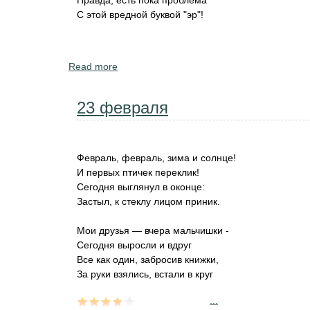
Правда, есть пока проблема
С этой вредной буквой "эр"!
Read more
about Поздравления с Днём Защитника От
февраля.
23 февраля
Февраль, февраль, зима и солнце!
И первых птичек переклик!
Сегодня выглянул в оконце:
Застыл, к стеклу лицом приник.
Мои друзья — вчера мальчишки -
Сегодня выросли и вдруг
Все как один, забросив книжки,
За руки взялись, встали в круг
...