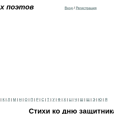
Jump to navigation
их поэтов
Вход
/
Регистрация
|
К
|
Л
|
М
|
Н
|
О
|
П
|
Р
|
С
|
Т
|
У
|
Ф
|
Х
|
Ц
|
Ч
|
Ш
|
Щ
|
Э
|
Ю
|
Я
Стихи ко дню защитник