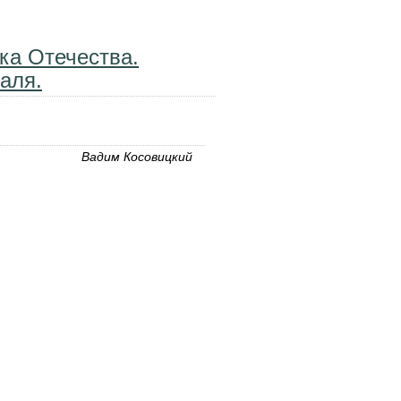
ики войны.
ка Отечества.
аля.
Вадим Косовицкий