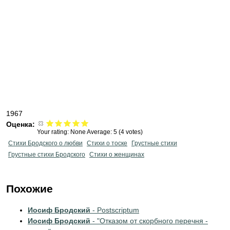
1967
Оценка:
Your rating:
None
Average:
5
(
4
votes)
Стихи Бродского о любви
Стихи о тоске
Грустные стихи
Грустные стихи Бродского
Стихи о женщинах
Похожие
Иосиф Бродский
- Postscriptum
Иосиф Бродский
- "Отказом от скорбного перечня -