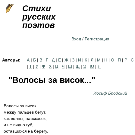
Jump to navigation
Стихи
русских
поэтов
Вход
/
Регистрация
Авторы:
А
|
Б
|
В
|
Г
|
Д
|
Е
|
Ж
|
З
|
И
|
К
|
Л
|
М
|
Н
|
О
|
П
|
Р
|
С
|
Т
|
У
|
Ф
|
Х
|
Ц
|
Ч
|
Ш
|
Щ
|
Э
|
Ю
|
Я
"Волосы за висок..."
Иосиф Бродский
Волосы за висок
между пальцев бегут,
как волны, наискосок,
и не видно губ,
оставшихся на берегу,