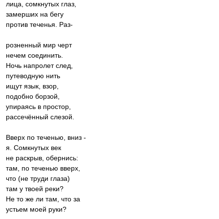
лица, сомкнутых глаз,
замерших на бегу
против теченья. Раз-
розненный мир черт
нечем соединить.
Ночь напролет след,
путеводную нить
ищут язык, взор,
подобно борзой,
упираясь в простор,
рассечённый слезой.
Вверх по теченью, вниз -
я. Сомкнутых век
не раскрыв, обернись:
там, по теченью вверх,
что (не труди глаза)
там у твоей реки?
Не то же ли там, что за
устьем моей руки?