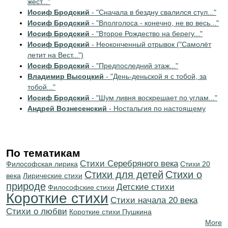
жест..."
Иосиф Бродский
- "Сначала в бездну свалился стул..."
Иосиф Бродский
- "Вполголоса - конечно, не во весь..."
Иосиф Бродский
- "Второе Рождество на берегу..."
Иосиф Бродский
- Неоконченный отрывок ("Самолёт
летит на Вест...")
Иосиф Бродский
- "Предпоследний этаж..."
Владимир Высоцкий
- "День-деньской я с тобой, за
тобой..."
Иосиф Бродский
- "Шум ливня воскрешает по углам..."
Андрей Вознесенский
- Ностальгия по настоящему
По тематикам
Cтихи Серебряного века
Философская лирика
Стихи 20
Стихи для детей
Стихи о
века
Лирические стихи
природе
Детские стихи
Философские стихи
Короткие стихи
Cтихи начала 20 века
Стихи о любви
Короткие стихи Пушкина
More