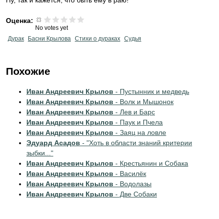
Ну, так и кажется, что быть ему в раю!
Оценка:
No votes yet
Дурак
Басни Крылова
Стихи о дураках
Судья
Похожие
Иван Андреевич Крылов
- Пустынник и медведь
Иван Андреевич Крылов
- Волк и Мышонок
Иван Андреевич Крылов
- Лев и Барс
Иван Андреевич Крылов
- Паук и Пчела
Иван Андреевич Крылов
- Заяц на ловле
Эдуард Асадов
- "Хоть в области знаний критерии
зыбки..."
Иван Андреевич Крылов
- Крестьянин и Собака
Иван Андреевич Крылов
- Василёк
Иван Андреевич Крылов
- Водолазы
Иван Андреевич Крылов
- Две Собаки