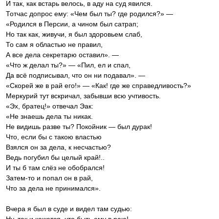
И так, как встарь велось, в аду на суд явился.
Тотчас допрос ему: «Чем был ты? где родился?» —
«Родился в Персии, а чином был сатрап;
Но так как, живучи, я был здоровьем слаб,
‎То сам я областью не правил,
‎А все дела секретарю оставил». —
‎«Что ж делал ты?» — «Пил, ел и спал,
Да всё подписывал, что он ни подавал». —
«Скорей же в рай его!» — «Как! где же справедливость?»
Меркурий тут вскричал, забывши всю учтивость.
‎«Эх, братец!» отвечал Эак:
‎«Не знаешь дела ты никак.
Не видишь разве ты? Покойник — был дурак!
‎Что, если бы с такою властью
‎Взялся он за дела, к несчастью?
‎Ведь погубил бы целый край!..
‎И ты б там слёз не обобрался!
‎Затем-то и попал он в рай,
‎Что за дела не принимался».
Вчера я был в суде и видел там судью: