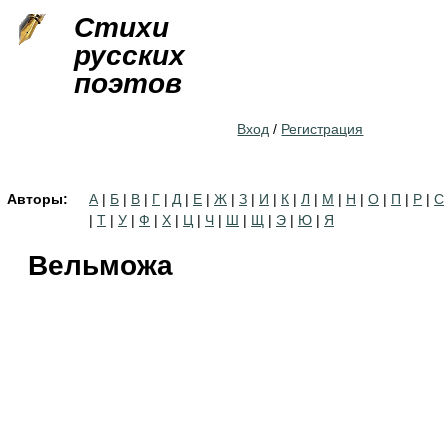
Jump to navigation
Стихи
русских
поэтов
Вход
/
Регистрация
Авторы:
А
|
Б
|
В
|
Г
|
Д
|
Е
|
Ж
|
З
|
И
|
К
|
Л
|
М
|
Н
|
О
|
П
|
Р
|
С
|
Т
|
У
|
Ф
|
Х
|
Ц
|
Ч
|
Ш
|
Щ
|
Э
|
Ю
|
Я
Вельможа