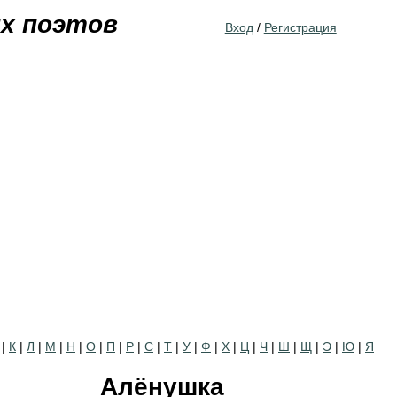
Jump to navigation
их поэтов
Вход
/
Регистрация
|
К
|
Л
|
М
|
Н
|
О
|
П
|
Р
|
С
|
Т
|
У
|
Ф
|
Х
|
Ц
|
Ч
|
Ш
|
Щ
|
Э
|
Ю
|
Я
Алёнушка