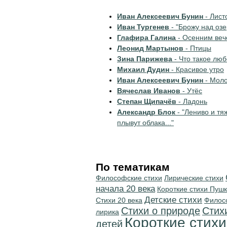
Иван Алексеевич Бунин
- Лист
Иван Тургенев
- "Брожу над озе
Глафира Галина
- Осенним ве
Леонид Мартынов
- Птицы
Зина Парижева
- Что такое лю
Михаил Дудин
- Красивое утро
Иван Алексеевич Бунин
- Моло
Вячеслав Иванов
- Утёс
Степан Щипачёв
- Ладонь
Александр Блок
- "Лениво и тя
плывут облака..."
По тематикам
Философские стихи
Лирические стихи
начала 20 века
Короткие стихи Пуш
Детские стихи
Стихи 20 века
Филос
Стихи о природе
Стих
лирика
Короткие стихи
детей