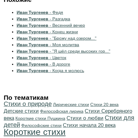
Иван Тургенев
- Федя
Иван Тургенев
- Разгадка
Иван Тургенев
- Весенний вечер
Иван Тургенев
- Конец жизни
Иван Тургенев
- "Брожу над озером..."
Иван Тургенев
- Моя молитва
Иван Тургенев
- "Я шёл среди высоких гор..."
Иван Тургенев
- Цветок
Иван Тургенев
- В дороге
Иван Тургенев
- Когда я молюсь
По тематикам
Стихи о природе
Лирические стихи
Стихи 20 века
Детские стихи
Cтихи Серебряного
Философская лирика
Стихи для
века
Стихи о любви
Короткие стихи Пушкина
детей
Cтихи начала 20 века
Философские стихи
Короткие стихи