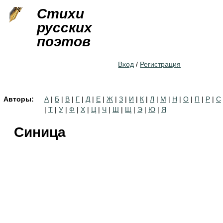
Jump to navigation
Стихи
русских
поэтов
Вход
/
Регистрация
Авторы:
А
|
Б
|
В
|
Г
|
Д
|
Е
|
Ж
|
З
|
И
|
К
|
Л
|
М
|
Н
|
О
|
П
|
Р
|
С
|
Т
|
У
|
Ф
|
Х
|
Ц
|
Ч
|
Ш
|
Щ
|
Э
|
Ю
|
Я
Синица