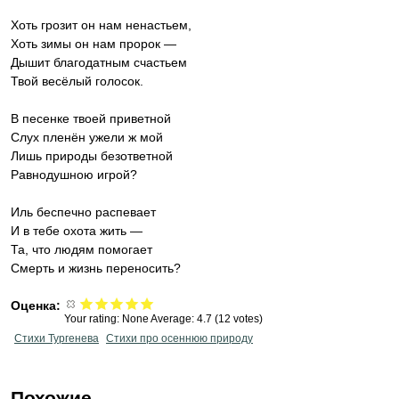
Хоть грозит он нам ненастьем,
Хоть зимы он нам пророк —
Дышит благодатным счастьем
Твой весёлый голосок.
В песенке твоей приветной
Слух пленён ужели ж мой
Лишь природы безответной
Равнодушною игрой?
Иль беспечно распевает
И в тебе охота жить —
Та, что людям помогает
Смерть и жизнь переносить?
Оценка:
Your rating:
None
Average:
4.7
(
12
votes)
Стихи Тургенева
Стихи про осеннюю природу
Похожие