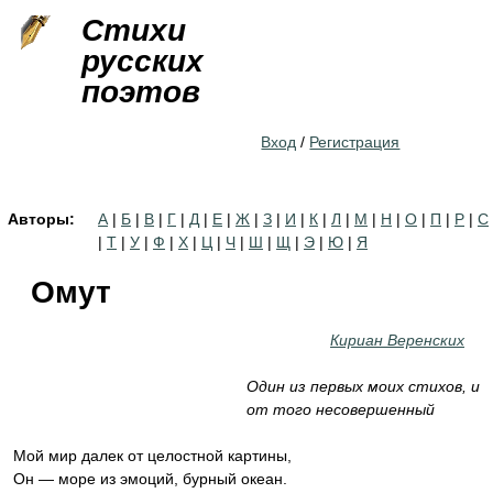
Jump to navigation
Стихи
русских
поэтов
Вход
/
Регистрация
Авторы:
А
|
Б
|
В
|
Г
|
Д
|
Е
|
Ж
|
З
|
И
|
К
|
Л
|
М
|
Н
|
О
|
П
|
Р
|
С
|
Т
|
У
|
Ф
|
Х
|
Ц
|
Ч
|
Ш
|
Щ
|
Э
|
Ю
|
Я
Омут
Кириан Веренских
Один из первых моих стихов, и
от того несовершенный
Мой мир далек от целостной картины,
Он — море из эмоций, бурный океан.