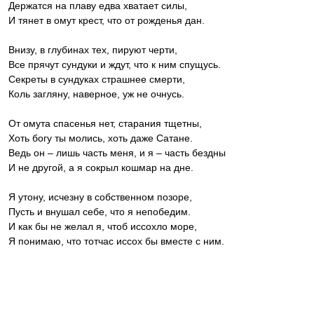
Держатся на плаву едва хватает силы,
И тянет в омут крест, что от рожденья дан.
Внизу, в глубинах тех, пируют черти,
Все прячут сундуки и ждут, что к ним спущусь.
Секреты в сундуках страшнее смерти,
Коль загляну, наверное, уж не очнусь.
От омута спасенья нет, старания тщетны,
Хоть богу ты молись, хоть даже Сатане.
Ведь он – лишь часть меня, и я – часть бездны
И не другой, а я сокрыл кошмар на дне.
Я утону, исчезну в собственном позоре,
Пусть и внушал себе, что я непобедим.
И как бы не желал я, чтоб иссохло море,
Я понимаю, что тотчас иссох бы вместе с ним.