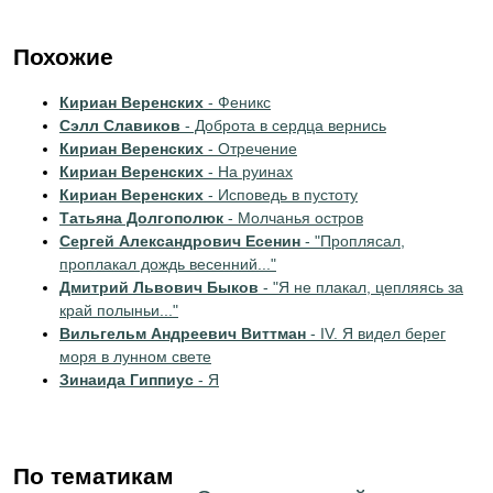
Похожие
Кириан Веренских
- Феникс
Сэлл Славиков
- Доброта в сердца вернись
Кириан Веренских
- Отречение
Кириан Веренских
- На руинах
Кириан Веренских
- Исповедь в пустоту
Татьяна Долгополюк
- Молчанья остров
Сергей Александрович Есенин
- "Проплясал,
проплакал дождь весенний..."
Дмитрий Львович Быков
- "Я не плакал, цепляясь за
край полыньи..."
Вильгельм Андреевич Виттман
- IV. Я видел берег
моря в лунном свете
Зинаида Гиппиус
- Я
По тематикам