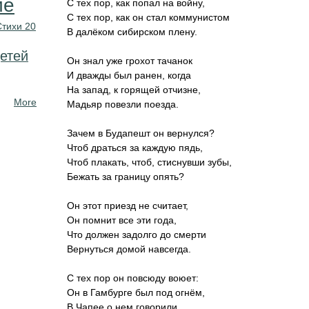
ие
С тех пор, как попал на войну,
С тех пор, как он стал коммунистом
Стихи 20
В далёком сибирском плену.
етей
Он знал уже грохот тачанок
И дважды был ранен, когда
На запад, к горящей отчизне,
More
Мадьяр повезли поезда.
Зачем в Будапешт он вернулся?
Чтоб драться за каждую пядь,
Чтоб плакать, чтоб, стиснувши зубы,
Бежать за границу опять?
Он этот приезд не считает,
Он помнит все эти года,
Что должен задолго до смерти
Вернуться домой навсегда.
С тех пор он повсюду воюет:
Он в Гамбурге был под огнём,
В Чапее о нем говорили,