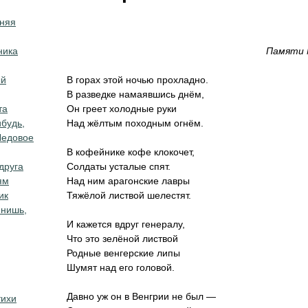
дняя
ника
Памяти 
ый
В горах этой ночью прохладно.
В разведке намаявшись днём,
та
Он греет холодные руки
ибудь,
Над жёлтым походным огнём.
Ледовое
В кофейнике кофе клокочет,
друга
Солдаты усталые спят.
ям
Над ним арагонские лавры
ик
Тяжёлой листвой шелестят.
мнишь,
И кажется вдруг генералу,
Что это зелёной листвой
Родные венгерские липы
Шумят над его головой.
Давно уж он в Венгрии не был —
тихи