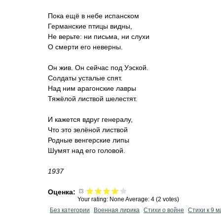
Пока ещё в небе испанском
Германские птицы видны,
Не верьте: ни письма, ни слухи
О смерти его неверны.
Он жив. Он сейчас под Уэской.
Солдаты усталые спят.
Над ним арагонские лавры
Тяжёлой листвой шелестят.
И кажется вдруг генералу,
Что это зелёной листвой
Родные венгерские липы
Шумят над его головой.
1937
Оценка:
Your rating:
None
Average:
4
(
2
votes)
Без категории
Военная лирика
Стихи о войне
Стихи к 9 м