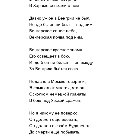
В Хараме слыхали о нем.
Давно уж он в Венгрии не был,
Но где бы он ни был — над ним
Венгерское синее небо,
Венгерская почва под ним.
Венгерское красное знамя
Его освещает в бою.
И где б он ни бился — он всюду
За Венгрию бьётся свою.
Недавно в Москве говорили,
Я слышал от многих, что он
Осколком немецкой гранаты
В бою под Уэской сражен.
Но я никому не поверю:
Он должен ещё воевать,
Он должен в своём Будапеште
До смерти ещё побывать.