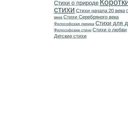
Коротк
Стихи о природе
стихи
Cтихи начала 20 века
Cтихи Серебряного века
века
Стихи для д
Философская лирика
Стихи о любви
Философские стихи
Детские стихи