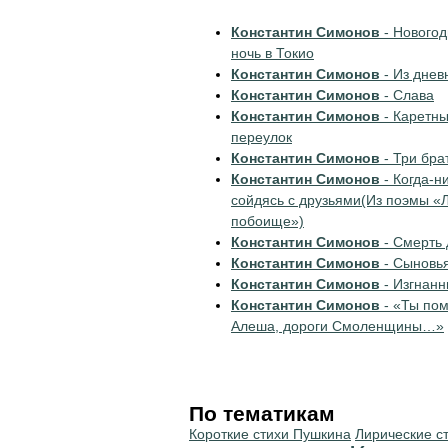
Константин Симонов
- Нового
ночь в Токио
Константин Симонов
- Из днев
Константин Симонов
- Слава
Константин Симонов
- Каретн
переулок
Константин Симонов
- Три бра
Константин Симонов
- Когда-н
сойдясь с друзьями(Из поэмы «
побоище»)
Константин Симонов
- Смерть 
Константин Симонов
- Сыновь
Константин Симонов
- Изгнанн
Константин Симонов
- «Ты по
Алеша, дороги Смоленщины…»
По тематикам
Короткие стихи Пушкина
Лирические с