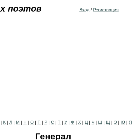
Jump to navigation
их поэтов
Вход
/
Регистрация
|
К
|
Л
|
М
|
Н
|
О
|
П
|
Р
|
С
|
Т
|
У
|
Ф
|
Х
|
Ц
|
Ч
|
Ш
|
Щ
|
Э
|
Ю
|
Я
Генерал