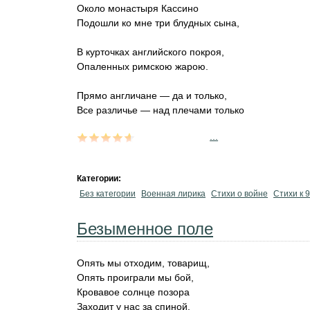
Около монастыря Кассино
Подошли ко мне три блудных сына,
В курточках английского покроя,
Опаленных римскою жарою.
Прямо англичане — да и только,
Все различье — над плечами только
...
Категории:
Без категории
Военная лирика
Стихи о войне
Стихи к 
Безыменное поле
Опять мы отходим, товарищ,
Опять проиграли мы бой,
Кровавое солнце позора
Заходит у нас за спиной.