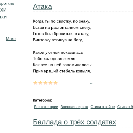
ороткие
Атака
хи
ихи
Когда ты по свистку, по знаку,
Встав на растоптанном снегу,
Готов был броситься в атаку,
More
Винтовку вскинув на бегу,
Какой уютной показалась
Тебе холодная земля,
Как все на ней запоминалось:
Примерзший стебель ковыля,
...
Категории:
Без категории
Военная лирика
Стихи о войне
Стихи к 
Баллада о трёх солдатах