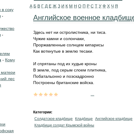
А
Б
В
Г
Д
Е
Ж
З
И
К
М
Н
О
П
Р
С
Т
У
Ф
Х
Ч
Я
в соку
н
-
Английское военное кладбищ
жество
Здесь нет ни остролистника, ни тиса.
н
-
Чужие камни и солончаки,
Проржавленные солнцем кипарисы
Как воткнутые в землю тесаки.
телям
в
-
Кому
И спрятаны под их худые кроны
В земле, под серым слоем плитняка,
 матери
Побатальонно и поэскадронно
ний лес
Построены британские войска.
е
...
Категории:
Солдатское кладбище
Кладбище
Английское кладбище
ихи
Кладбище солдат Крымской войны
офская