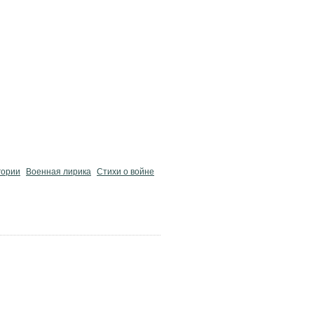
гории
Военная лирика
Стихи о войне