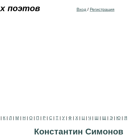
Jump to navigation
их поэтов
Вход
/
Регистрация
|
К
|
Л
|
М
|
Н
|
О
|
П
|
Р
|
С
|
Т
|
У
|
Ф
|
Х
|
Ц
|
Ч
|
Ш
|
Щ
|
Э
|
Ю
|
Я
Константин Симонов