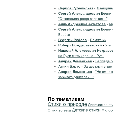
Лариса Рубальская
-
Женщины 
Сергей Александрович Есени
"Отговорила роща золотая..."
Анна Андреевна Ахматова
-
Му
Сергей Александрович Есени
Берёза
Георгий Рублёв
-
Памятник
Роберт Рождественский
-
Учи
Николай Алексеевич Некрасо
на Руси жить хорошо - Русь
Андрей Дементьев
-
Баллада о
Агния Барто
-
За цветами в зим
Андрей Дементьев
-
"Не смейт
забывать учителей..."
По тематикам
Стихи о природе
Лирические ст
Детские стихи
Стихи 20 века
Филос