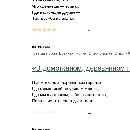
То уезжает он, то я.
Что сделаешь — война…
Где настоящие друзья —
Там дружба не видна.
...
Категории:
Без категории
Военная лирика
Стихи о войне
Стихи к 
«В домотканом, деревянном 
В домотканом, деревянном городке,
Где гармоникой по улицам мостки,
Где мы с летчиком, сойдясь накоротке,
Пили спирт от непогоды и тоски;
...
Категории: