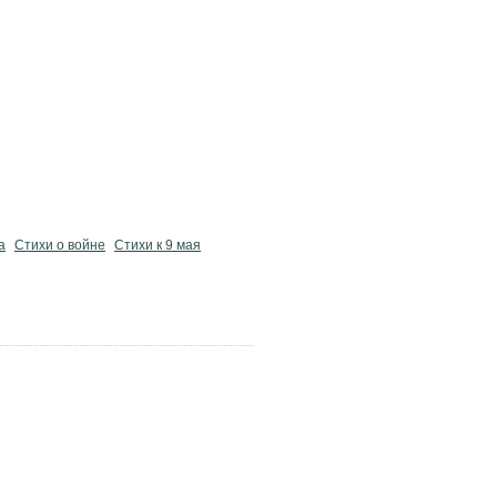
а
Стихи о войне
Стихи к 9 мая