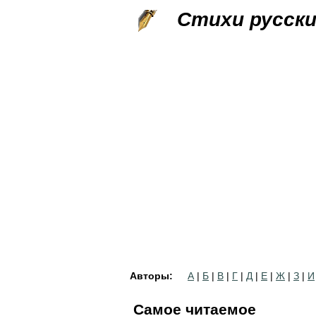
Стихи русск
Авторы:
А
|
Б
|
В
|
Г
|
Д
|
Е
|
Ж
|
З
|
И
Самое читаемое