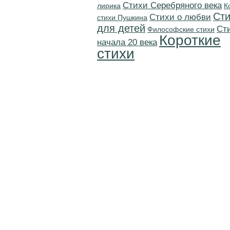
Cтихи Серебряного века
лирика
К
Сти
Стихи о любви
стихи Пушкина
для детей
Cт
Философские стихи
Короткие
начала 20 века
стихи