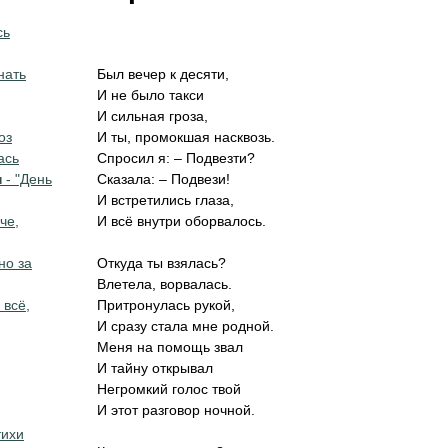
сь
нать
Был вечер к десяти,
И не было такси
И сильная гроза,
оз
И ты, промокшая насквозь.
ась
Спросил я: – Подвезти?
н
- "День
Сказала: – Подвези!
И встретились глаза,
че,
И всё внутри оборвалось.
но за
Откуда ты взялась?
Влетела, ворвалась.
 всё,
Притронулась рукой,
И сразу стала мне родной.
Меня на помощь звал
И тайну открывал
Негромкий голос твой
И этот разговор ночной.
тихи