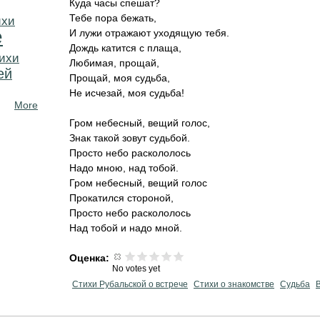
Куда часы спешат?
Тебе пора бежать,
ихи
е
И лужи отражают уходящую тебя.
Дождь катится с плаща,
ихи
Любимая, прощай,
ей
Прощай, моя судьба,
Не исчезай, моя судьба!
More
Гром небесный, вещий голос,
Знак такой зовут судьбой.
Просто небо раскололось
Надо мною, над тобой.
Гром небесный, вещий голос
Прокатился стороной,
Просто небо раскололось
Над тобой и надо мной.
Оценка:
No votes yet
Стихи Рубальской о встрече
Стихи о знакомстве
Судьба