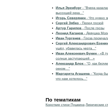
Илья Эренбург
- "Вчера казала
высохшей река..."
Игорь Северянин
- Что нужно з
Сергей Зябко
- Перед грозой
Артур Гарипов
- После грозы
Леонид Каганов
- Девушка Мор
Иван Тургенев
- Гроза промчал
Сергей Александрович Есени
ушёл, убавилась черта..."
Иван Алексеевич Бунин
- «В ту
солнце заступающей…»
Александр Блок
- "О, как безум
окном…"
Маргарита Агашина
- "Когда бы
что нам хотелось..."
По тематикам
Короткие стихи Пушкина
Лирические с