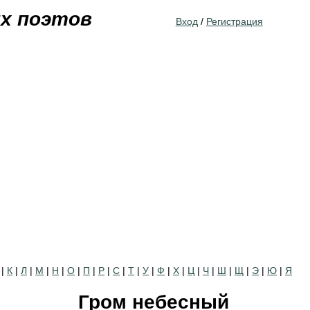
Jump to navigation
их поэтов
Вход
/
Регистрация
|
К
|
Л
|
М
|
Н
|
О
|
П
|
Р
|
С
|
Т
|
У
|
Ф
|
Х
|
Ц
|
Ч
|
Ш
|
Щ
|
Э
|
Ю
|
Я
Гром небесный