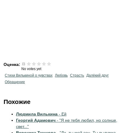
Оценка:
No votes yet
Стихи Вилькиной о чувствах
Любовь
Страсть
Далёкий друг
Обращение
Похожие
Людмила Вилькина
- Ей
Георгий Адамович
- "Я не тебя любил, но солнце,
свет..."
Вероника Тушнова
- "Да, ты мой сон. Ты выдумка