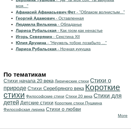
моя..."
Афанасий Афанасьевич Фет
- "Облаком волнистым..."
Георгий Адамович
- Оставленная
Людмила Вилькина
- Обладанье
Лариса Рубальская
- Как гром,как ненастье
Игорь Северянин
- Секстина XII
Юлия Друнина
- "Неужель тобою позабыто ..."
Лариса Рубальская
- Ночная кукушка
По тематикам
Стихи о
Cтихи начала 20 века
Лирические стихи
Короткие
природе
Cтихи Серебряного века
стихи
Стихи для
Философские стихи
Стихи 20 века
детей
Детские стихи
Короткие стихи Пушкина
Стихи о любви
Философская лирика
More