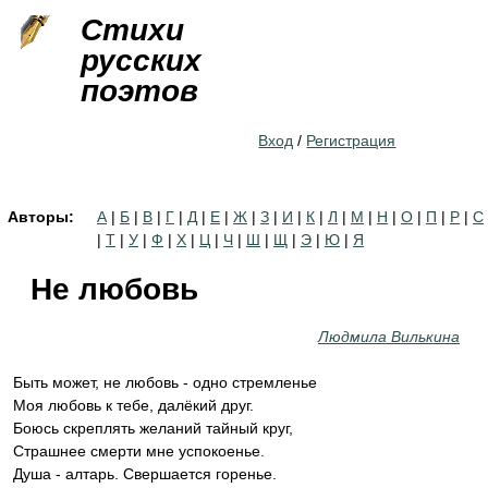
Jump to navigation
Стихи
русских
поэтов
Вход
/
Регистрация
Авторы:
А
|
Б
|
В
|
Г
|
Д
|
Е
|
Ж
|
З
|
И
|
К
|
Л
|
М
|
Н
|
О
|
П
|
Р
|
С
|
Т
|
У
|
Ф
|
Х
|
Ц
|
Ч
|
Ш
|
Щ
|
Э
|
Ю
|
Я
Не любовь
Людмила Вилькина
Быть может, не любовь - одно стремленье
Моя любовь к тебе, далёкий друг.
Боюсь скреплять желаний тайный круг,
Страшнее смерти мне успокоенье.
Душа - алтарь. Свершается горенье.