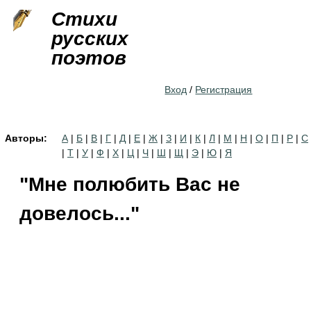
Jump to navigation
Стихи
русских
поэтов
Вход
/
Регистрация
Авторы:
А
|
Б
|
В
|
Г
|
Д
|
Е
|
Ж
|
З
|
И
|
К
|
Л
|
М
|
Н
|
О
|
П
|
Р
|
С
|
Т
|
У
|
Ф
|
Х
|
Ц
|
Ч
|
Ш
|
Щ
|
Э
|
Ю
|
Я
"Мне полюбить Вас не
довелось..."