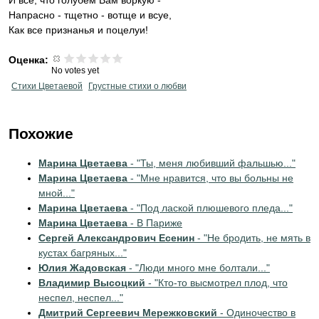
И все, что голубем Вам воркую -
Напрасно - тщетно - вотще и всуе,
Как все признанья и поцелуи!
Оценка:
No votes yet
Стихи Цветаевой
Грустные стихи о любви
Похожие
Марина Цветаева
- "Ты, меня любивший фальшью..."
Марина Цветаева
- "Мне нравится, что вы больны не
мной..."
Марина Цветаева
- "Под лаской плюшевого пледа..."
Марина Цветаева
- В Париже
Сергей Александрович Есенин
- "Не бродить, не мять в
кустах багряных..."
Юлия Жадовская
- "Люди много мне болтали..."
Владимир Высоцкий
- "Кто-то высмотрел плод, что
неспел, неспел..."
Дмитрий Сергеевич Мережковский
- Одиночество в