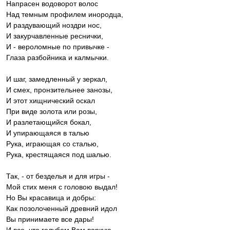
Напрасен водоворот волос
Над темным профилем инородца,
И раздувающий ноздри нос,
И закурчавленные реснички,
И - вероломные по привычке -
Глаза разбойника и калмычки.
И шаг, замедленный у зеркал,
И смех, пронзительнее занозы,
И этот хищнический оскал
При виде золота или розы,
И разлетающийся бокал,
И упирающаяся в талью
Рука, играющая со сталью,
Рука, крестящаяся под шалью.
Так, - от безделья и для игры -
Мой стих меня с головою выдал!
Но Вы красавица и добры:
Как позолоченный древний идол
Вы принимаете все дары!