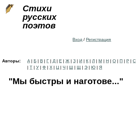
Jump to navigation
Стихи
русских
поэтов
Вход
/
Регистрация
Авторы:
А
|
Б
|
В
|
Г
|
Д
|
Е
|
Ж
|
З
|
И
|
К
|
Л
|
М
|
Н
|
О
|
П
|
Р
|
С
|
Т
|
У
|
Ф
|
Х
|
Ц
|
Ч
|
Ш
|
Щ
|
Э
|
Ю
|
Я
"Мы быстры и наготове..."