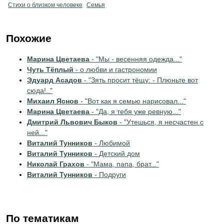
Стихи о близком человеке
Семья
Похожие
Марина Цветаева
- "Мы - весенняя одежда..."
Чуть Тёплый
- о любви и гастрономии
Эдуард Асадов
- "Зять просит тёщу: - Плюньте вот
сюда!.."
Михаил Яснов
- "Вот как я семью нарисовал..."
Марина Цветаева
- "Да, я тебя уже ревную..."
Дмитрий Львович Быков
- "Утешься, я несчастен с
ней..."
Виталий Тунников
- Любимой
Виталий Тунников
- Детский дом
Николай Грахов
- "Мама, папа, брат..."
Виталий Тунников
- Подруги
По тематикам