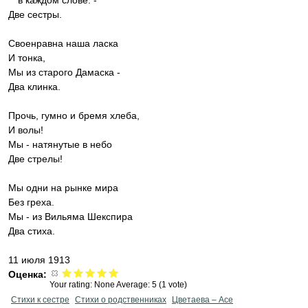
в каждом слове. -
Две сестры.
Своенравна наша ласка
И тонка,
Мы из старого Дамаска -
Два клинка.
Прочь, гумно и бремя хлеба,
И волы!
Мы - натянутые в небо
Две стрелы!
Мы одни на рынке мира
Без греха.
Мы - из Вильяма Шекспира
Два стиха.
11 июля 1913
Оценка:
Your rating:
None
Average:
5
(
1
vote)
Стихи к сестре
Стихи о родственниках
Цветаева – Асе