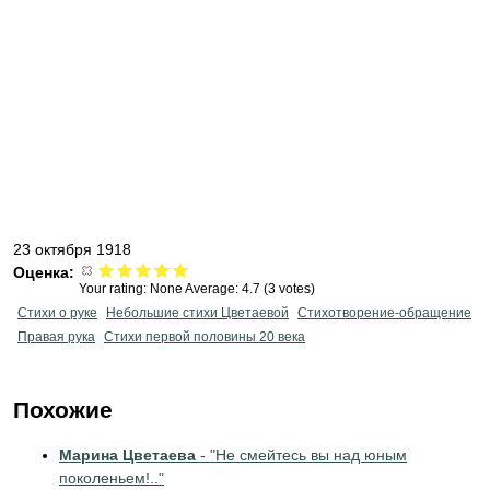
23 октября 1918
Оценка:
Your rating:
None
Average:
4.7
(
3
votes)
Стихи о руке
Небольшие стихи Цветаевой
Стихотворение-обращение
Правая рука
Стихи первой половины 20 века
Похожие
Марина Цветаева
- "Нe смейтесь вы над юным
поколеньем!.."