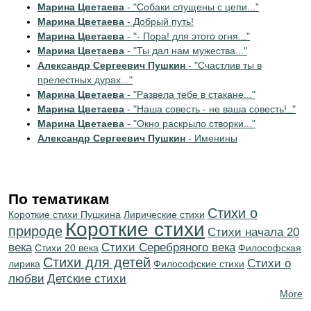
Марина Цветаева
- "Собаки спущены с цепи..."
Марина Цветаева
- Добрый путь!
Марина Цветаева
- "- Пора! для этого огня..."
Марина Цветаева
- "Ты дал нам мужества..."
Александр Сергеевич Пушкин
- "Счастлив ты в
прелестных дурах..."
Марина Цветаева
- "Развела тебе в стакане..."
Марина Цветаева
- "Наша совесть - не ваша совесть!.."
Марина Цветаева
- "Окно раскрыло створки..."
Александр Сергеевич Пушкин
- Именины
По тематикам
Стихи о
Короткие стихи Пушкина
Лирические стихи
Короткие стихи
природе
Cтихи начала 20
века
Cтихи Серебряного века
Стихи 20 века
Философская
Стихи для детей
Стихи о
лирика
Философские стихи
любви
Детские стихи
More