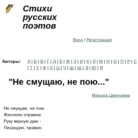
Jump to navigation
Стихи
русских
поэтов
Вход
/
Регистрация
Авторы:
А
|
Б
|
В
|
Г
|
Д
|
Е
|
Ж
|
З
|
И
|
К
|
Л
|
М
|
Н
|
О
|
П
|
Р
|
С
|
Т
|
У
|
Ф
|
Х
|
Ц
|
Ч
|
Ш
|
Щ
|
Э
|
Ю
|
Я
"Нe смущаю, не пою..."
Марина Цветаева
Нe смущаю, не пою
Женскою отравою.
Руку верную даю -
Пишущую, правую.