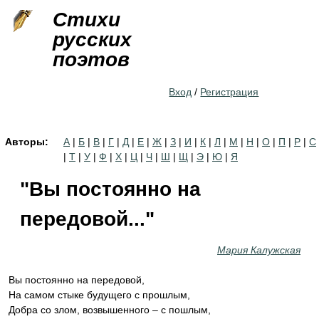
Jump to navigation
Стихи
русских
поэтов
Вход
/
Регистрация
Авторы:
А
|
Б
|
В
|
Г
|
Д
|
Е
|
Ж
|
З
|
И
|
К
|
Л
|
М
|
Н
|
О
|
П
|
Р
|
С
|
Т
|
У
|
Ф
|
Х
|
Ц
|
Ч
|
Ш
|
Щ
|
Э
|
Ю
|
Я
"Вы постоянно на
передовой..."
Мария Калужская
Вы постоянно на передовой,
На самом стыке будущего с прошлым,
Добра со злом, возвышенного – с пошлым,