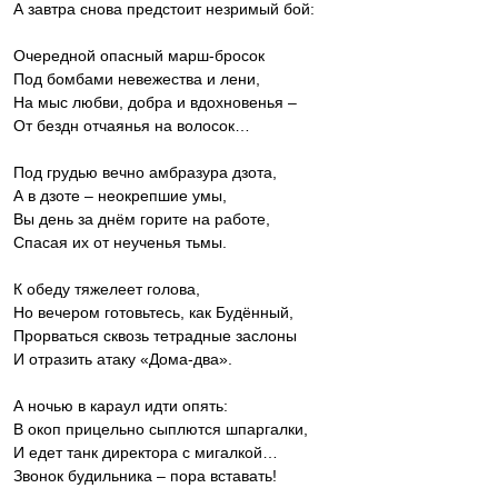
А завтра снова предстоит незримый бой:
Очередной опасный марш-бросок
Под бомбами невежества и лени,
На мыс любви, добра и вдохновенья –
От бездн отчаянья на волосок…
Под грудью вечно амбразура дзота,
А в дзоте – неокрепшие умы,
Вы день за днём горите на работе,
Спасая их от неученья тьмы.
К обеду тяжелеет голова,
Но вечером готовьтесь, как Будённый,
Прорваться сквозь тетрадные заслоны
И отразить атаку «Дома-два».
А ночью в караул идти опять:
В окоп прицельно сыплются шпаргалки,
И едет танк директора с мигалкой…
Звонок будильника – пора вставать!