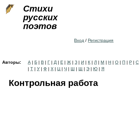
Jump to navigation
Стихи
русских
поэтов
Вход
/
Регистрация
Авторы:
А
|
Б
|
В
|
Г
|
Д
|
Е
|
Ж
|
З
|
И
|
К
|
Л
|
М
|
Н
|
О
|
П
|
Р
|
С
|
Т
|
У
|
Ф
|
Х
|
Ц
|
Ч
|
Ш
|
Щ
|
Э
|
Ю
|
Я
Контрольная работа