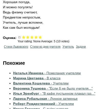
Хорошая погода,
И можно погулять!
Ведь физику считают,
Предметом непростым,
Учитель, лучше вспомни,
Как сам был молодым!
Оценка:
Your rating:
None
Average:
5
(
10
votes)
Стихи Львовского
Стихи ко дню учителя
Учитель
Задачи
Похожие
Наталья Иванова
- Пожелания учителям
Марина Цветаева
- В классе
Валентина Кошелева
- Учителям
Вероника Тушнова
- "Если б не было учителя..."
Илья Эренбург
- "В кафе пустынном плакал газ..."
Лариса Рубальская
- Лунное затменье
Роберт Рождественский
- Учителям
Илона Грошева
- С днём учителя